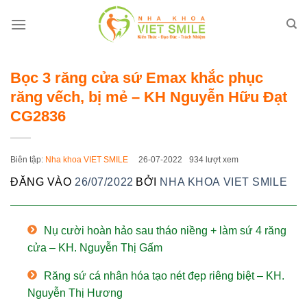
Bỏ
qua
nội
dung
Bọc 3 răng cửa sứ Emax khắc phục
răng vếch, bị mẻ – KH Nguyễn Hữu Đạt
CG2836
Biên tập:
Nha khoa VIET SMILE
26-07-2022
934 lượt xem
ĐĂNG VÀO
26/07/2022
BỞI
NHA KHOA VIET SMILE
Nụ cười hoàn hảo sau tháo niềng + làm sứ 4 răng
cửa – KH. Nguyễn Thị Gấm
Răng sứ cá nhân hóa tạo nét đẹp riêng biệt – KH.
Nguyễn Thị Hương