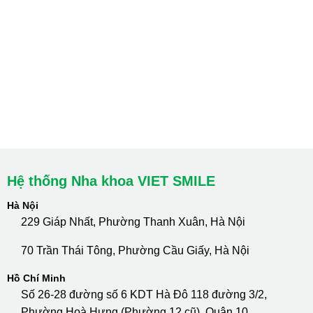
Hà Nội: Thanh Xuân - Cầu Giấy
HCM : Quận 10
Lào Cai: 005 Cốc Lếu - Lào Cai
cskh.nhakhoavietsmile@gmail.com
Hotline Tư Vấn 24/7: 0796 111 888
Hệ thống Nha khoa VIET SMILE
Hà Nội
229 Giáp Nhất, Phường Thanh Xuân, Hà Nội
70 Trần Thái Tông, Phường Cầu Giấy, Hà Nội
Hồ Chí Minh
Số 26-28 đường số 6 KDT Hà Đô 118 đường 3/2,
Phường Hoà Hưng (Phường 12 cũ), Quận 10