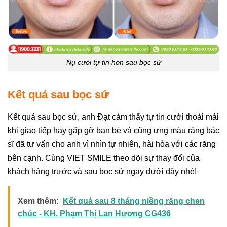
Nụ cười tự tin hơn sau bọc sứ
Kết quả sau bọc sứ
Kết quả sau bọc sứ, anh Đạt cảm thấy tự tin cười thoải mái
khi giao tiếp hay gặp gỡ bạn bè và cũng ưng màu răng bác
sĩ đã tư vấn cho anh vì nhìn tự nhiên, hài hòa với các răng
bên cạnh. Cùng VIET SMILE theo dõi sự thay đổi của
khách hàng trước và sau bọc sứ ngay dưới đây nhé!
Xem thêm:
Kết quả sau 8 tháng niềng răng chen
chúc - KH. Phạm Thị Lan Hương CG436