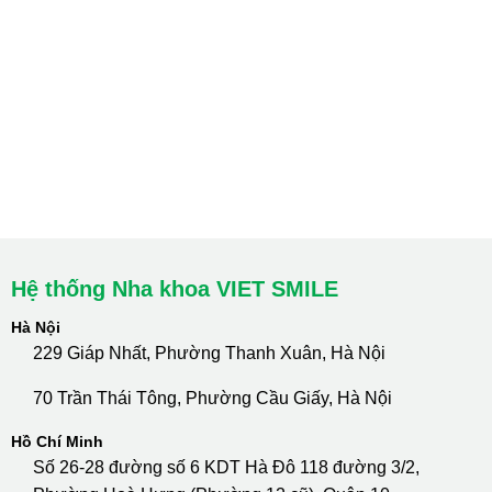
Hà Nội: Thanh Xuân - Cầu Giấy
HCM : Quận 10
Lào Cai: 005 Cốc Lếu - Lào Cai
cskh.nhakhoavietsmile@gmail.com
Hotline Tư Vấn 24/7: 0796 111 888
Hệ thống Nha khoa VIET SMILE
Hà Nội
229 Giáp Nhất, Phường Thanh Xuân, Hà Nội
70 Trần Thái Tông, Phường Cầu Giấy, Hà Nội
Hồ Chí Minh
Số 26-28 đường số 6 KDT Hà Đô 118 đường 3/2,