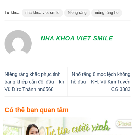
Từ khóa:
nha khoa viet smile
Niềng răng
niềng răng hô
NHA KHOA VIET SMILE
Niềng răng khắc phục tình
Nhổ răng 8 mọc lệch không
trạng khớp cắn đối đầu – kh
hề đau – KH. Vũ Kim Tuyến
Vũ Đức Thành hn6568
CG 3883
Có thể bạn quan tâm