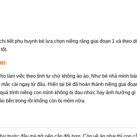
chi tiết phụ huynh bé lựa chọn niềng răng giai đoạn 1 và theo d
tốt.
on
 họ làm việc theo tình tự chứ không ào ào. Như bé nhà mình bác
 mắc cài ngay từ đầu. Hiện tại bé đã hoàn thành niềng giai đoạ
g quá trình niềng con mình không bị đau nhức hay ảnh hưởng gì
ào bên trong rồi không còn bị móm nữa.
như trước đây mà trở nên cân đối hơn. Còn vệ ăn nhai thì con c