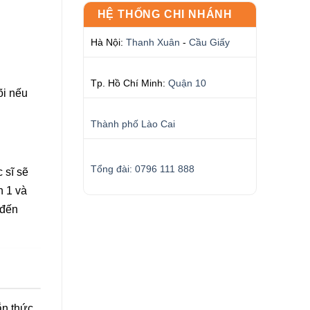
HỆ THỐNG CHI NHÁNH
Hà Nội:
Thanh Xuân
-
Cầu Giấy
Tp. Hồ Chí Minh:
Quận 10
õi nếu
Thành phố Lào Cai
Tổng đài: 0796 111 888
 sĩ sẽ
n 1 và
 đến
ắn thức