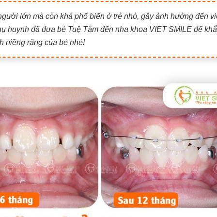
người lớn mà còn khá phổ biến ở trẻ nhỏ, gây ảnh hưởng đến v
phụ huynh đã đưa bé Tuệ Tâm đến nha khoa VIET SMILE để kh
nh niềng răng của bé nhé!