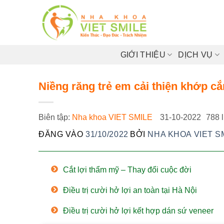
Bỏ
qua
nội
dung
GIỚI THIỆU
DỊCH VỤ
Niềng răng trẻ em cải thiện khớp 
Biên tập:
Nha khoa VIET SMILE
31-10-2022
788 
ĐĂNG VÀO
31/10/2022
BỞI
NHA KHOA VIET S
Cắt lợi thẩm mỹ – Thay đổi cuộc đời
Điều trị cười hở lợi an toàn tại Hà Nội
Điều trị cười hở lợi kết hợp dán sứ veneer