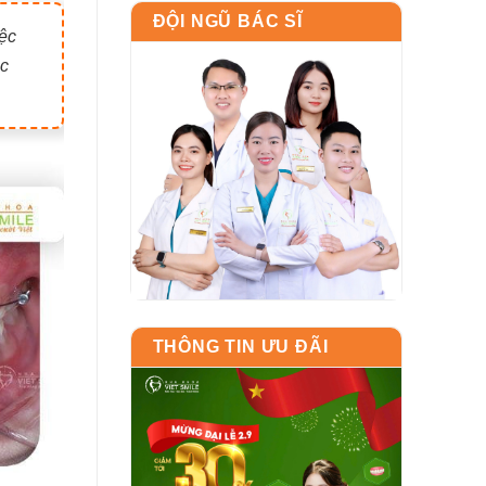
ĐỘI NGŨ BÁC SĨ
iệc
ắc
THÔNG TIN ƯU ĐÃI