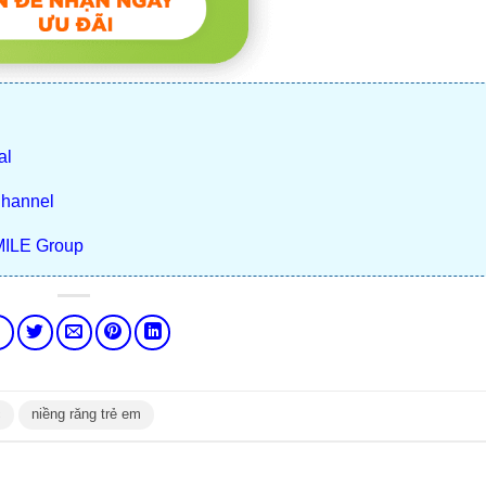
al
Channel
MILE Group
c
niềng răng trẻ em