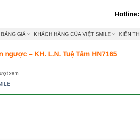
Hotline
BẢNG GIÁ
KHÁCH HÀNG CỦA VIỆT SMILE
KIẾN T
cắn ngược – KH. L.N. Tuệ Tâm HN7165
lượt xem
MILE