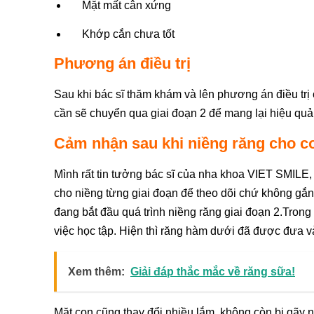
Mặt mất cân xứng
Khớp cắn chưa tốt
Phương án điều trị
Sau khi bác sĩ thăm khám và lên phương án điều trị 
cần sẽ chuyển qua giai đoạn 2 để mang lại hiệu quả 
Cảm nhận sau khi niềng răng cho c
Mình rất tin tưởng bác sĩ của nha khoa VIET SMILE,
cho niềng từng giai đoạn để theo dõi chứ không gắn
đang bắt đầu quá trình niềng răng giai đoạn 2.Tron
việc học tập. Hiện thì răng hàm dưới đã được đưa v
Xem thêm:
Giải đáp thắc mắc về răng sữa!
Mặt con cũng thay đổi nhiều lắm, không còn bị gãy 