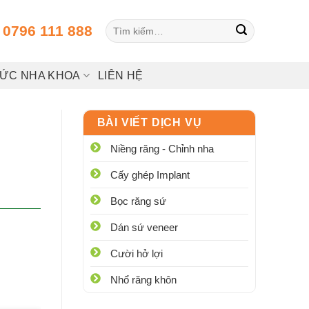
Tìm
:
0796 111 888
kiếm:
HỨC NHA KHOA
LIÊN HỆ
BÀI VIẾT DỊCH VỤ
Niềng răng - Chỉnh nha
Cấy ghép Implant
Bọc răng sứ
Dán sứ veneer
Cười hở lợi
Nhổ răng khôn