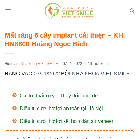
Bỏ
qua
nội
dung
Mất răng 6 cấy implant cải thiện – KH
HN8800 Hoàng Ngọc Bích
Biên tập:
Nha khoa VIET SMILE
07-11-2022
946 lượt xem
ĐĂNG VÀO
07/11/2022
BỞI
NHA KHOA VIET SMILE
Cắt lợi thẩm mỹ – Thay đổi cuộc đời
Điều trị cười hở lợi an toàn tại Hà Nội
Điều trị cười hở lợi kết hợp dán sứ veneer