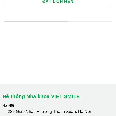
HỆ THỐNG CHI NHÁNH
Hà Nội: Thanh Xuân - Cầu Giấy
HCM : Quận 10
Lào Cai: 005 Cốc Lếu - Lào Cai
cskh.nhakhoavietsmile@gmail.com
Hotline Tư Vấn 24/7: 0796 111 888
Hệ thống Nha khoa VIET SMILE
Hà Nội
229 Giáp Nhất, Phường Thanh Xuân, Hà Nội