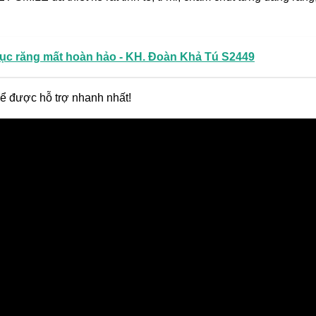
ục răng mất hoàn hảo - KH. Đoàn Khả Tú S2449
ể được hỗ trợ nhanh nhất!