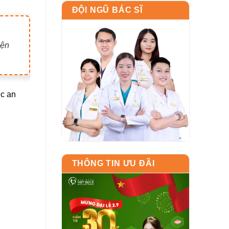
ĐỘI NGŨ BÁC SĨ
iện
c an
THÔNG TIN ƯU ĐÃI