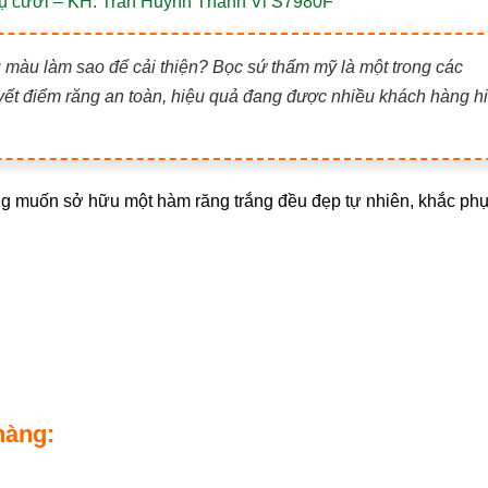
nụ cười – KH. Trần Huỳnh Thanh Vi S7980F
àu làm sao để cải thiện? Bọc sứ thẩm mỹ là một trong các
ết điểm răng an toàn, hiệu quả đang được nhiều khách hàng h
muốn sở hữu một hàm răng trắng đều đẹp tự nhiên, khắc phụ
hàng: