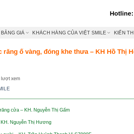
Hotline
BẢNG GIÁ
KHÁCH HÀNG CỦA VIỆT SMILE
KIẾN T
c răng ố vàng, đóng khe thưa – KH Hồ Thị 
 lượt xem
MILE
4 răng cửa – KH. Nguyễn Thị Gấm
 – KH. Nguyễn Thị Hương