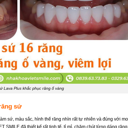
ứ Lava Plus khắc phục răng ố vàng
răng sứ
làm sứ, màu sắc, hình thể răng nhìn rất tự nhiên và đúng với m
T SMILE đã thiết kế rất tinh tế, tỉ mỉ, chăm chút từng dáng răng