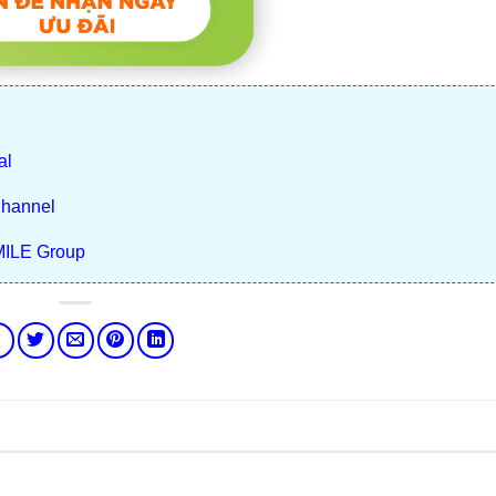
al
Channel
MILE Group