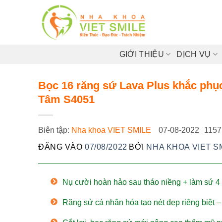
Bỏ
qua
nội
dung
GIỚI THIỆU
DỊCH VỤ
Bọc 16 răng sứ Lava Plus khắc phụ
Tâm S4051
Biên tập:
Nha khoa VIET SMILE
07-08-2022
1157
ĐĂNG VÀO
07/08/2022
BỞI
NHA KHOA VIET S
Nụ cười hoàn hảo sau tháo niềng + làm sứ 
Răng sứ cá nhân hóa tạo nét đẹp riêng biệt