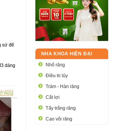
g sứ để
NHA KHOA HIỆN ĐẠI
Nhổ răng
M3 dáng
Điều trị tủy
Trám - Hàn răng
Cắt lợi
Tẩy trắng răng
Cạo vôi răng