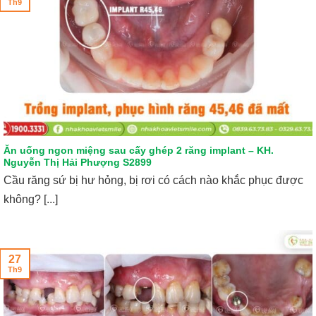
Th9
Ăn uống ngon miệng sau cấy ghép 2 răng implant – KH.
Nguyễn Thị Hải Phượng S2899
Cầu răng sứ bị hư hỏng, bị rơi có cách nào khắc phục được
không? [...]
27
Th9