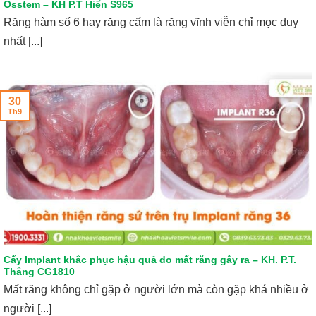
Osstem – KH P.T Hiển S965
Răng hàm số 6 hay răng cấm là răng vĩnh viễn chỉ mọc duy
nhất [...]
30
Th9
Cấy Implant khắc phục hậu quả do mất răng gây ra – KH. P.T.
Thắng CG1810
Mất răng không chỉ gặp ở người lớn mà còn gặp khá nhiều ở
người [...]