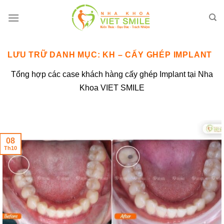
Bỏ
qua
nội
dung
LƯU TRỮ DANH MỤC:
KH – CẤY GHÉP IMPLANT
Tổng hợp các case khách hàng cấy ghép Implant tại Nha
Khoa VIET SMILE
08
Th10