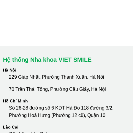
HCM : Quận 10
Lào Cai: 005 Cốc Lếu - Lào Cai
cskh.nhakhoavietsmile@gmail.com
Hotline Tư Vấn 24/7: 0796 111 888
Hệ thống Nha khoa VIET SMILE
Hà Nội
229 Giáp Nhất, Phường Thanh Xuân, Hà Nội
70 Trần Thái Tông, Phường Cầu Giấy, Hà Nội
Hồ Chí Minh
Số 26-28 đường số 6 KDT Hà Đô 118 đường 3/2,
Phường Hoà Hưng (Phường 12 cũ), Quận 10
Lào Cai