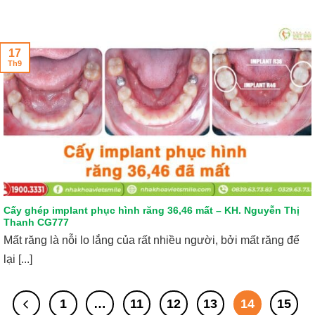
17
Th9
Cấy ghép implant phục hình răng 36,46 mất – KH. Nguyễn Thị
Thanh CG777
Mất răng là nỗi lo lắng của rất nhiều người, bởi mất răng để
lại [...]
1
…
11
12
13
14
15