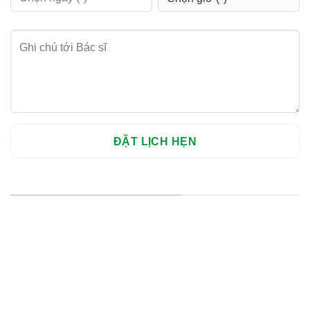
HỆ THỐNG CHI NHÁNH
Hà Nội: Thanh Xuân - Cầu Giấy
HCM : Quận 10
Lào Cai: 005 Cốc Lếu - Lào Cai