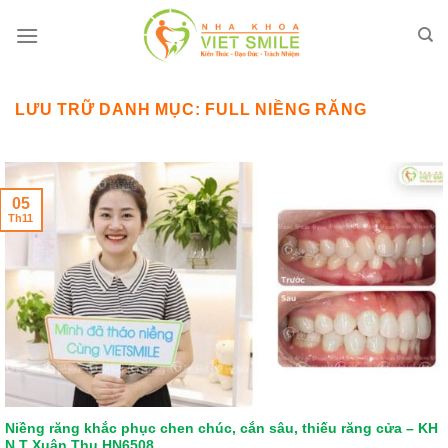
Bỏ
qua
nội
dung
LƯU TRỮ DANH MỤC:
FULL NIỀNG RĂNG
05
Th11
Niềng răng khắc phục chen chúc, cắn sâu, thiếu răng cửa – KH
N.T Xuân Thu HN6508