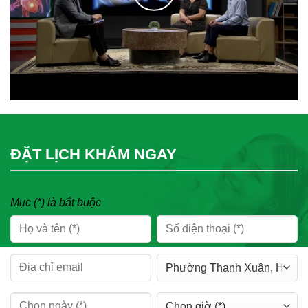
ĐẶT LỊCH KHÁM NGAY
Mục (*) là bắt buộc