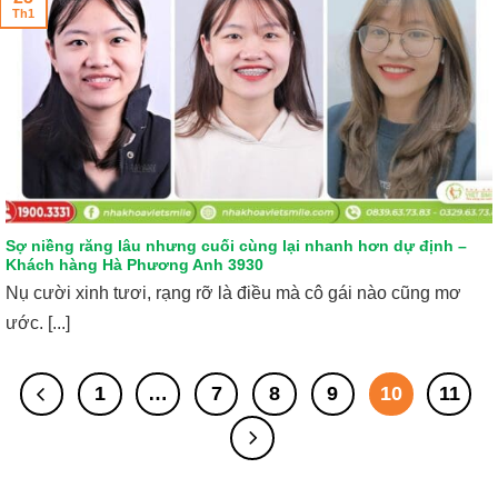
Th1
Sợ niềng răng lâu nhưng cuối cùng lại nhanh hơn dự định –
Khách hàng Hà Phương Anh 3930
Nụ cười xinh tươi, rạng rỡ là điều mà cô gái nào cũng mơ
ước. [...]
1
…
7
8
9
10
11