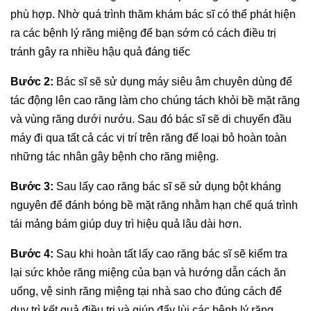
phù hợp. Nhờ quá trình thăm khám bác sĩ có thể phát hiện
ra các bệnh lý răng miệng để bạn sớm có cách điều trị
tránh gây ra nhiều hậu quả đáng tiếc
Bước 2:
Bác sĩ sẽ sử dụng máy siêu âm chuyên dùng để
tác động lên cao răng làm cho chúng tách khỏi bề mặt răng
và vùng răng dưới nướu. Sau đó bác sĩ sẽ di chuyển đầu
máy đi qua tất cả các vị trí trên răng để loại bỏ hoàn toàn
những tác nhân gây bệnh cho răng miệng.
Bước 3:
Sau lấy cao răng bác sĩ sẽ sử dụng bột kháng
nguyên để đánh bóng bề mặt răng nhằm hạn chế quá trình
tái mảng bám giúp duy trì hiệu quả lâu dài hơn.
Bước 4:
Sau khi hoàn tất lấy cao răng bác sĩ sẽ kiểm tra
lại sức khỏe răng miệng của bạn và hướng dẫn cách ăn
uống, vệ sinh răng miệng tại nhà sao cho đúng cách để
duy trì kết quả điều trị và giúp đẩy lùi các bệnh lý răng