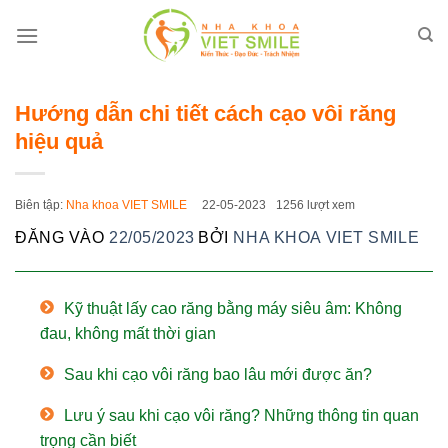
Bỏ
qua
nội
dung
Hướng dẫn chi tiết cách cạo vôi răng
hiệu quả
Biên tập:
Nha khoa VIET SMILE
22-05-2023
1256 lượt xem
ĐĂNG VÀO
22/05/2023
BỞI
NHA KHOA VIET SMILE
Kỹ thuật lấy cao răng bằng máy siêu âm: Không
đau, không mất thời gian
Sau khi cạo vôi răng bao lâu mới được ăn?
Lưu ý sau khi cạo vôi răng? Những thông tin quan
trọng cần biết