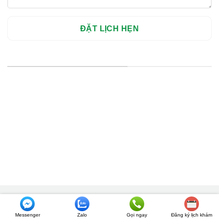
HỆ THỐNG CHI NHÁNH
Hà Nội: Thanh Xuân - Cầu Giấy
HCM : Quận 10
Lào Cai: 005 Cốc Lếu - Lào Cai
cskh.nhakhoavietsmile@gmail.com
Hotline Tư Vấn 24/7: 0796 111 888
Hệ thống Nha khoa VIET SMILE
Messenger
Zalo
Gọi ngay
Đăng ký lịch khám