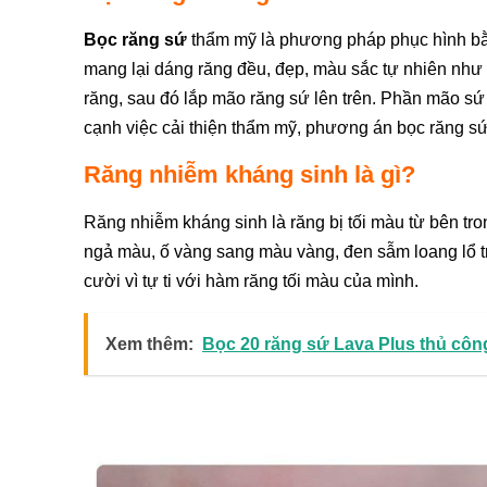
Bọc răng sứ
thẩm mỹ là phương pháp phục hình bằng
mang lại dáng răng đều, đẹp, màu sắc tự nhiên như r
răng, sau đó lắp mão răng sứ lên trên. Phần mão sứ
cạnh việc cải thiện thẩm mỹ, phương án bọc răng sứ 
Răng nhiễm kháng sinh là gì?
Răng nhiễm kháng sinh là răng bị tối màu từ bên tro
ngả màu, ố vàng sang màu vàng, đen sẫm loang lổ 
cười vì tự ti với hàm răng tối màu của mình.
Xem thêm:
Bọc 20 răng sứ Lava Plus thủ công