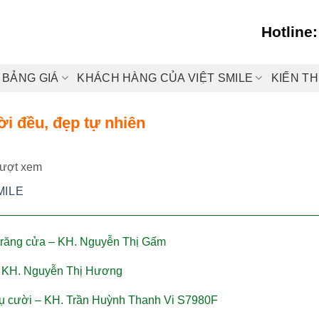
Hotline
BẢNG GIÁ
KHÁCH HÀNG CỦA VIỆT SMILE
KIẾN T
ời đều, đẹp tự nhiên
lượt xem
MILE
4 răng cửa – KH. Nguyễn Thị Gấm
 – KH. Nguyễn Thị Hương
nụ cười – KH. Trần Huỳnh Thanh Vi S7980F