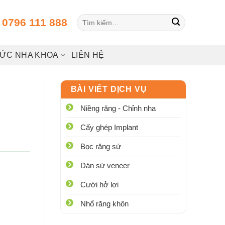
Tìm
:
0796 111 888
kiếm:
HỨC NHA KHOA
LIÊN HỆ
BÀI VIẾT DỊCH VỤ
Niềng răng - Chỉnh nha
Cấy ghép Implant
Bọc răng sứ
Dán sứ veneer
Cười hở lợi
Nhổ răng khôn