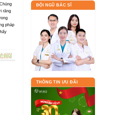
. Chúng
ĐỘI NGŨ BÁC SĨ
i răng
trong
ơng pháp
thấy
THÔNG TIN ƯU ĐÃI