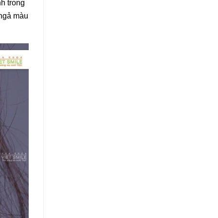
h trong
 ngả màu