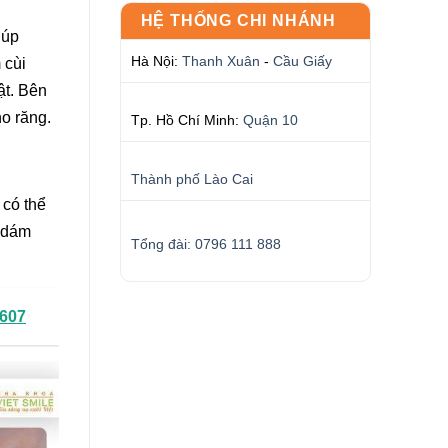
HỆ THỐNG CHI NHÁNH
iúp
Hà Nội:
Thanh Xuân
-
Cầu Giấy
 cùi
ật. Bên
ho răng.
Tp. Hồ Chí Minh:
Quận 10
Thành phố Lào Cai
 có thể
g dám
Tổng đài: 0796 111 888
4607