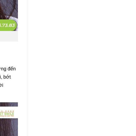
ởng đến
, bớt
ời