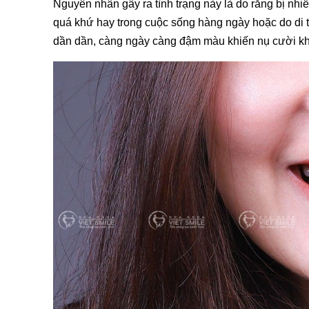
Nguyên nhân gây ra tình trạng này là do răng bị nh
quá khứ hay trong cuộc sống hàng ngày hoặc do di 
dần dần, càng ngày càng đậm màu khiến nụ cười kh