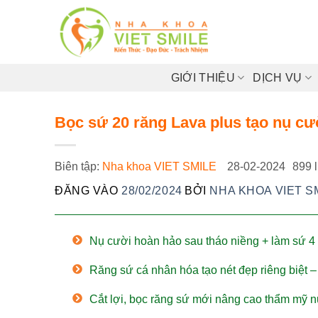
Bỏ
qua
nội
dung
GIỚI THIỆU
DỊCH VỤ
Bọc sứ 20 răng Lava plus tạo nụ cư
Biên tập:
Nha khoa VIET SMILE
28-02-2024
899 
ĐĂNG VÀO
28/02/2024
BỞI
NHA KHOA VIET S
Nụ cười hoàn hảo sau tháo niềng + làm sứ 
Răng sứ cá nhân hóa tạo nét đẹp riêng biệt
Cắt lợi, bọc răng sứ mới nâng cao thẩm mỹ 