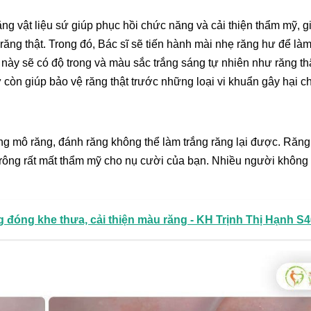
 vật liệu sứ giúp phục hồi chức năng và cải thiện thẩm mỹ, g
ăng thật. Trong đó, Bác sĩ sẽ tiến hành mài nhẹ răng hư để làm
 này sẽ có độ trong và màu sắc trắng sáng tự nhiên như răng th
còn giúp bảo vệ răng thật trước những loại vi khuẩn gây hại c
ng mô răng, đánh răng không thể làm trắng răng lại được. Răng
trông rất mất thẩm mỹ cho nụ cười của bạn. Nhiều người khôn
 đóng khe thưa, cải thiện màu răng - KH Trịnh Thị Hạnh S