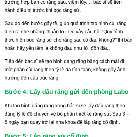
trường hợp bạn có răng sâu, viêm tủy,… bác sĩ sẽ tiến
hành điều trị trước khi bọc răng sứ.
Sau đó đến bước gây tê, giúp quá trình tạo hình cùi răng
diễn ra nhẹ nhàng, thuận lợi. Do vậy câu hỏi “Quy trình
thực hiện bọc răng sứ cho răng sâu có đau không?” thì bạn
hoàn hãy yên tâm là không đau như lời đồn đâu.
Tiếp đến bác sĩ sẽ tạo hình dáng răng bằng cách mài đi
một phần cùi răng theo tỷ lệ đã tính toán, không gây ảnh
hưởng đến cấu trúc răng.
Bước 4: Lấy dấu răng gửi đến phòng Labo
Khi tạo hình dáng răng xong bác sĩ sẽ lấy dấu răng theo
đúng tỷ lệ để chuyển về bộ phận thiết kế răng sứ. Sau 3 –
5 ngày bạn quay trở lại nha khoa để lắp răng cố định.
Bước 5: Lắp răng sứ cố định