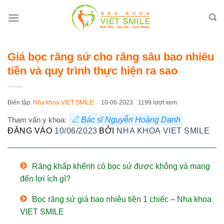
Bỏ
qua
nội
dung
Giá bọc răng sứ cho răng sâu bao nhiêu
tiền và quy trình thực hiện ra sao
Biên tập:
Nha khoa VIET SMILE
10-06-2023
1199 lượt xem
Tham vấn y khoa:
Bác sĩ Nguyễn Hoàng Danh
ĐĂNG VÀO
10/06/2023
BỞI
NHA KHOA VIET SMILE
Răng khấp khểnh có bọc sứ được không và mang
đến lợi ích gì?
Bọc răng sứ giá bao nhiêu tiền 1 chiếc – Nha khoa
VIET SMILE