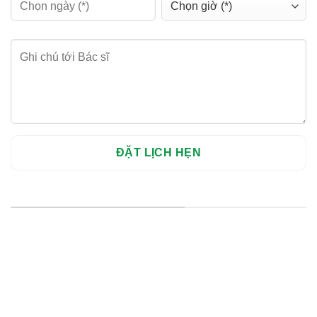
HỆ THỐNG CHI NHÁNH
Hà Nội: Thanh Xuân - Cầu Giấy
HCM : Quận 10
Lào Cai: 005 Cốc Lếu - Lào Cai