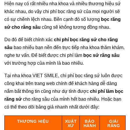
Hiện nay có rất nhiều nha khoa và nhiều thương hiệu sứ
khác nhau, do vậy chi phí bọc răng sứ của mọi người sẽ
có sự chênh lệch nhau. Bên cạnh đó số lượng
bọc răng
sứ cho răng sâu
cũng sẽ không tương đồng nhau.
Do đó để biết chính xác
chi phí bọc răng sứ cho răng
sâu
bao nhiêu bạn nên đến trực tiếp nha khoa thăm khám,
nghe tư vấn. Để biết được chi phí làm
bọc sứ răng sâu
với trường hợp của mình là bao nhiêu.
Tại nha khoa VIET SMILE, chi phí bọc răng sứ luôn được
công khai trên trang web chính để khách hàng dễ dàng
nắm bắt thông tin cũng như dự tính được
chi phí làm bọc
răng sứ
cho răng sâu của mình hết bao nhiêu. Hoặc bạn
có thể theo dõi bảng giá nhanh nhất dưới đây:
THƯƠNG HIỆU
XUẤT
BẢO
GIÁ/
XỨ
HÀNH
RĂNG