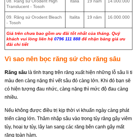
08. Răng sứ Orodent High
Italia
19 năm
14.000.000
Translucent - Tosoh
09. Răng sứ Orodent Bleach
Italita
19 năm
16.000.000
- Tosoh
Giá trên chưa bao gồm ưu đãi tốt nhất của tháng. Quý
khách vui lòng liên hệ
0796 111 888
để nhận bảng giá ưu
đãi chi tiết
Vì sao nên bọc răng sứ cho răng sâu
Răng sâu
là tình trạng trên răng xuất hiện những lỗ sâu li ti
màu đen càng nặng thì vết sâu đó càng lớn. Khi đó bạn sẽ
có hiện tượng đau nhức, càng nặng thì mức độ đau càng
nhiều.
Nếu không được điều trị kịp thời vi khuẩn ngày càng phát
triển càng lớn. Thâm nhập sâu vào trong tủy răng gây viêm
tủy, hoại tự tủy, lây lan sang các răng bên cạnh gây mất
răng toàn hàm.