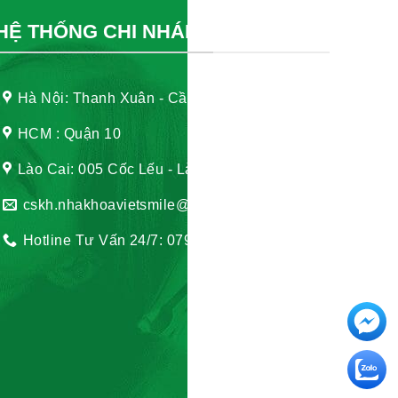
HỆ THỐNG CHI NHÁNH
Hà Nội: Thanh Xuân - Cầu Giấy
HCM : Quận 10
Lào Cai: 005 Cốc Lếu - Lào Cai
cskh.nhakhoavietsmile@gmail.com
Hotline Tư Vấn 24/7: 0796 111 888