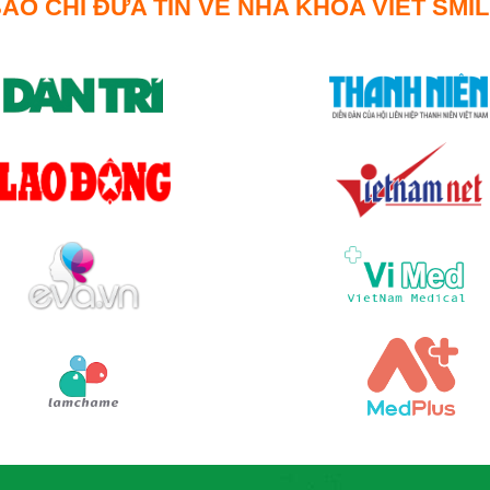
ÁO CHÍ ĐƯA TIN VỀ NHA KHOA VIET SMI