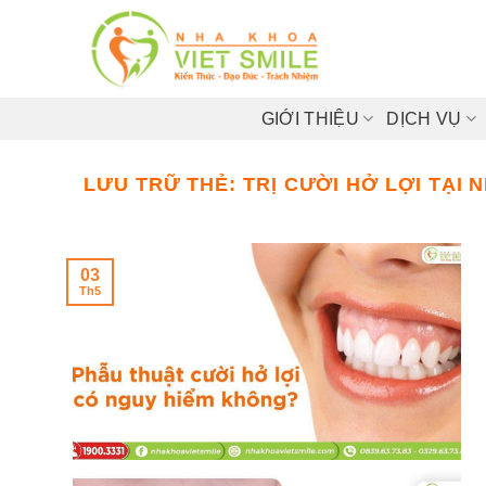
Bỏ
qua
nội
dung
GIỚI THIỆU
DỊCH VỤ
LƯU TRỮ THẺ:
TRỊ CƯỜI HỞ LỢI TẠI 
03
Th5