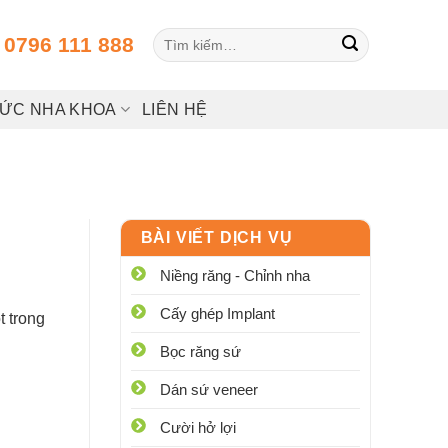
Tìm
:
0796 111 888
kiếm:
HỨC NHA KHOA
LIÊN HỆ
BÀI VIẾT DỊCH VỤ
Niềng răng - Chỉnh nha
Cấy ghép Implant
t trong
Bọc răng sứ
Dán sứ veneer
Cười hở lợi