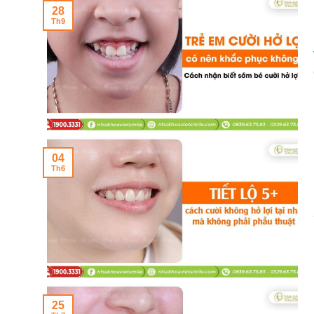
28
Th9
04
Th6
25