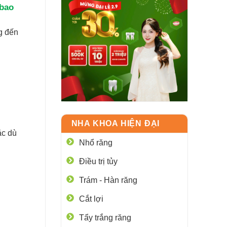
 bao
g đến
NHA KHOA HIỆN ĐẠI
ặc dù
Nhổ răng
Điều trị tủy
Trám - Hàn răng
Cắt lợi
Tẩy trắng răng