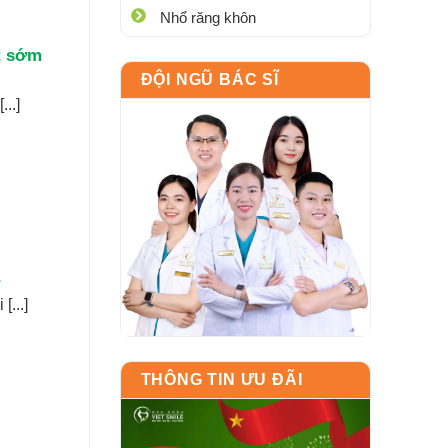
Nhổ răng khôn
t sớm
ĐỘI NGŨ BÁC SĨ
..]
...]
THÔNG TIN ƯU ĐÃI