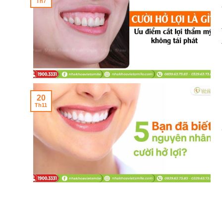
Th7
20
Th11