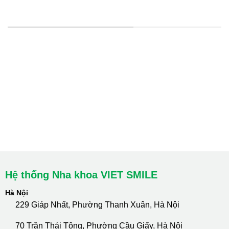
HỆ THỐNG CHI NHÁNH
Hà Nội: Thanh Xuân - Cầu Giấy
HCM : Quận 10
Lào Cai: 005 Cốc Lếu - Lào Cai
cskh.nhakhoavietsmile@gmail.com
Hotline Tư Vấn 24/7: 0796 111 888
Hệ thống Nha khoa VIET SMILE
Hà Nội
229 Giáp Nhất, Phường Thanh Xuân, Hà Nội
70 Trần Thái Tông, Phường Cầu Giấy, Hà Nội