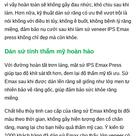
vì vậy hoàn toàn sẽ không gây đau nhức, khó chịu sau khi
làm. Hơn nữa, kỹ thuật dán sứ răng có ưu thế vượt trội là
nói không với điều trị tủy, không ê buốt, không bệnh lý răng
miệng, đảm bảo nụ cười sau khi làm sứ veneer IPS Emax
press không chỉ đẹp mà còn khỏe.
Dán sứ tính thẩm mỹ hoàn hảo
Với đường hoàn tất trơn láng, mặt sứ IPS Emax Press
giúp tạo độ khít sát tốt hơn, đem lại độ thẩm mỹ tối ưu. Sứ
Emax sau khi được dán lên răng sẽ giống như lớp men tự
nhiên bảo vệ răng gốc, giúp đảm bảo sức khỏe răng
miệng.
Chất liệu thủy tinh cao cấp của răng sứ Emax không bị đổi
màu theo thời gian, không gây hiện tượng đen cổ chân
răng, mang lại cho bạn hiệu quả thẩm mỹ cao. Ý kiến từ
1000 khách hàng đã dán sứ Emax cho thấy, lớp veneer có