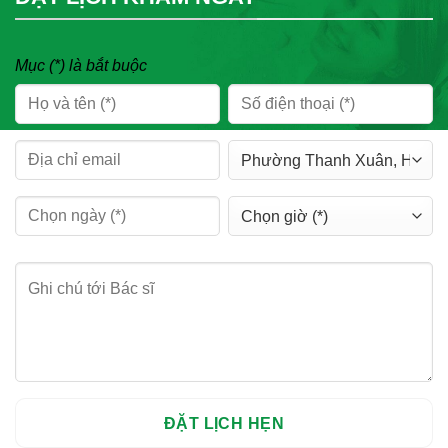
Mục (*) là bắt buộc