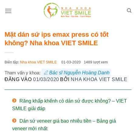
Bỏ
qua
nội
dung
Mặt dán sứ ips emax press có tốt
không? Nha khoa VIET SMILE
Biên tập:
Nha khoa VIET SMILE
01-03-2020
1489 lượt xem
Tham vấn y khoa:
Bác sĩ Nguyễn Hoàng Danh
ĐĂNG VÀO
01/03/2020
BỞI
NHA KHOA VIET SMILE
Răng khấp khểnh có dán sứ được không? – VIET
SMILE giải đáp
Dán sứ veneer giá bao nhiêu tiền – Bảng giá
veneer mới nhất