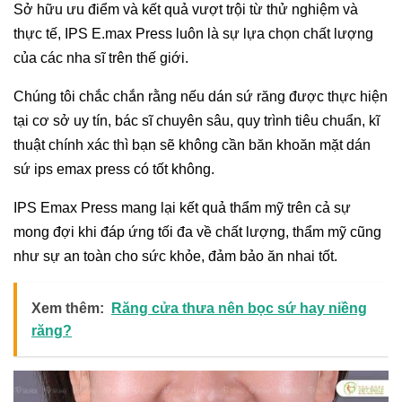
Sở hữu ưu điểm và kết quả vượt trội từ thử nghiệm và
thực tế, IPS E.max Press luôn là sự lựa chọn chất lượng
của các nha sĩ trên thế giới.
Chúng tôi chắc chắn rằng nếu dán sứ răng được thực hiện
tại cơ sở uy tín, bác sĩ chuyên sâu, quy trình tiêu chuẩn, kĩ
thuật chính xác thì bạn sẽ không cần băn khoăn mặt dán
sứ ips emax press có tốt không.
IPS Emax Press mang lại kết quả thẩm mỹ trên cả sự
mong đợi khi đáp ứng tối đa về chất lượng, thẩm mỹ cũng
như sự an toàn cho sức khỏe, đảm bảo ăn nhai tốt.
Xem thêm:
Răng cửa thưa nên bọc sứ hay niềng
răng?