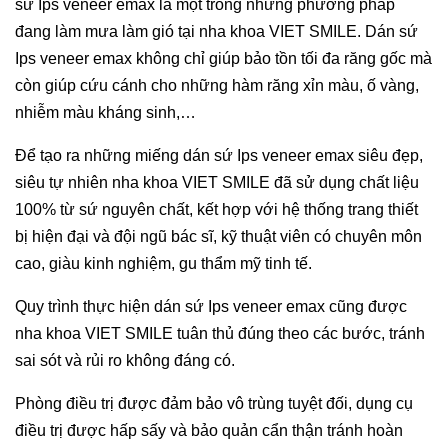
sứ Ips veneer emax là một trong những phương pháp
đang làm mưa làm gió tại nha khoa VIET SMILE. Dán sứ
Ips veneer emax không chỉ giúp bảo tồn tối đa răng gốc mà
còn giúp cứu cánh cho những hàm răng xỉn màu, ố vàng,
nhiễm màu kháng sinh,…
Để tạo ra những miếng dán sứ Ips veneer emax siêu đẹp,
siêu tự nhiên nha khoa VIET SMILE đã sử dụng chất liệu
100% từ sứ nguyên chất, kết hợp với hệ thống trang thiết
bị hiện đại và đội ngũ bác sĩ, kỹ thuật viên có chuyên môn
cao, giàu kinh nghiệm, gu thẩm mỹ tinh tế.
Quy trình thực hiện dán sứ Ips veneer emax cũng được
nha khoa VIET SMILE tuân thủ đúng theo các bước, tránh
sai sót và rủi ro không đáng có.
Phòng điều trị được đảm bảo vô trùng tuyệt đối, dụng cụ
điều trị được hấp sấy và bảo quản cẩn thận tránh hoàn