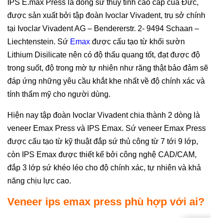
IPS E.max Press là dòng sứ thủy tinh cao cấp của Đức,
được sản xuất bởi tập đoàn Ivoclar Vivadent, trụ sở chính
tại Ivoclar Vivadent AG – Bendererstr. 2- 9494 Schaan –
Liechtenstein. Sứ
Emax
được cấu tạo từ khối sườn
Lithium Disilicate nên có độ thấu quang tốt, đạt được độ
trong suốt, độ trong mờ tự nhiên như răng thật bảo đảm sẽ
đáp ứng những yêu cầu khắt khe nhất về độ chính xác và
tính thẩm mỹ cho người dùng.
Hiện nay tập đoàn Ivoclar Vivadent chia thành 2 dòng là
veneer Emax Press và IPS Emax. Sứ veneer Emax Press
được cấu tạo từ kỹ thuật đắp sứ thủ công từ 7 tới 9 lớp,
còn IPS Emax được thiết kế bởi công nghệ CAD/CAM,
đắp 3 lớp sứ khéo léo cho độ chính xác, tự nhiên và khả
năng chịu lực cao.
Veneer ips emax press phù hợp với ai?