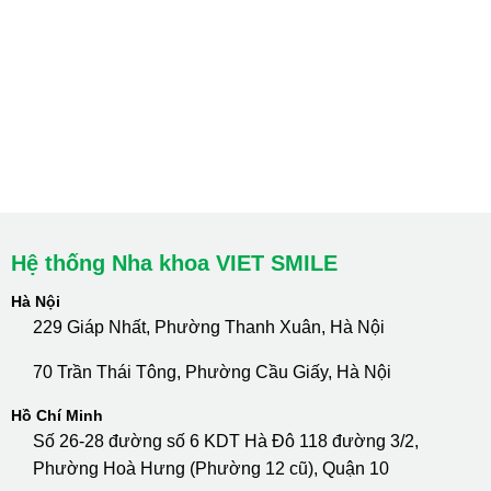
Hà Nội: Thanh Xuân - Cầu Giấy
HCM : Quận 10
Lào Cai: 005 Cốc Lếu - Lào Cai
cskh.nhakhoavietsmile@gmail.com
Hotline Tư Vấn 24/7: 0796 111 888
Hệ thống Nha khoa VIET SMILE
Hà Nội
229 Giáp Nhất, Phường Thanh Xuân, Hà Nội
70 Trần Thái Tông, Phường Cầu Giấy, Hà Nội
Hồ Chí Minh
Số 26-28 đường số 6 KDT Hà Đô 118 đường 3/2,
Phường Hoà Hưng (Phường 12 cũ), Quận 10