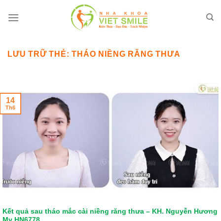
Bỏ
qua
nội
dung
LƯU TRỮ THẺ:
THÁO NIỀNG RĂNG THƯA
14
Th6
Kết quả sau tháo mắc cài niềng răng thưa – KH. Nguyễn Hương
My HN6778