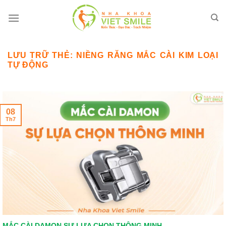
Bỏ
qua
nội
dung
LƯU TRỮ THẺ:
NIỀNG RĂNG MẮC CÀI KIM LOẠI
TỰ ĐỘNG
08
Th7
MẮC CÀI DAMON SỰ LỰA CHỌN THÔNG MINH