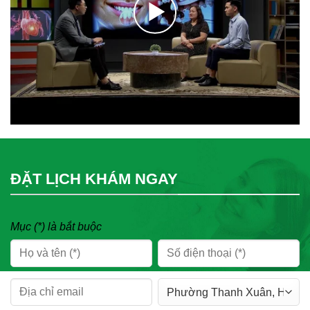
ĐẶT LỊCH KHÁM NGAY
Mục (*) là bắt buộc