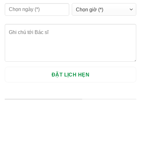
HỆ THỐNG CHI NHÁNH
Hà Nội: Thanh Xuân - Cầu Giấy
HCM : Quận 10
Lào Cai: 005 Cốc Lếu - Lào Cai