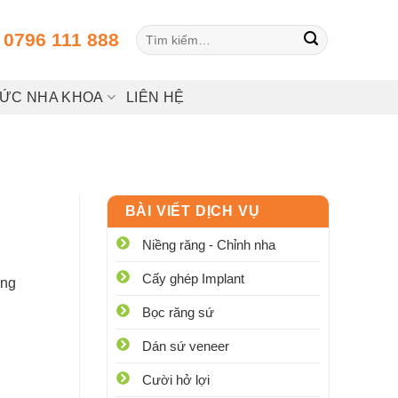
Tìm
:
0796 111 888
kiếm:
HỨC NHA KHOA
LIÊN HỆ
BÀI VIẾT DỊCH VỤ
Niềng răng - Chỉnh nha
Cấy ghép Implant
ũng
Bọc răng sứ
Dán sứ veneer
Cười hở lợi