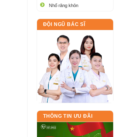
Nhổ răng khôn
ĐỘI NGŨ BÁC SĨ
THÔNG TIN ƯU ĐÃI