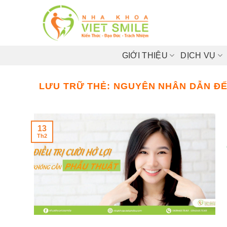
Bỏ
qua
nội
dung
GIỚI THIỆU
DỊCH VỤ
LƯU TRỮ THẺ:
NGUYÊN NHÂN DẪN ĐẾ
13
Th2