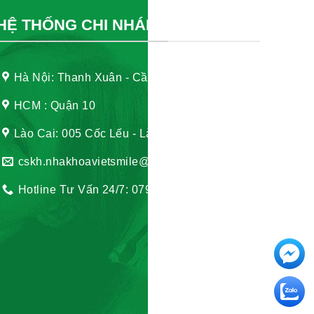
HỆ THỐNG CHI NHÁNH
Hà Nội: Thanh Xuân - Cầu Giấy
HCM : Quận 10
Lào Cai: 005 Cốc Lếu - Lào Cai
cskh.nhakhoavietsmile@gmail.com
Hotline Tư Vấn 24/7: 0796 111 888