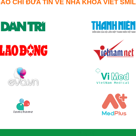
ÁO CHÍ ĐƯA TIN VỀ NHA KHOA VIET SMI