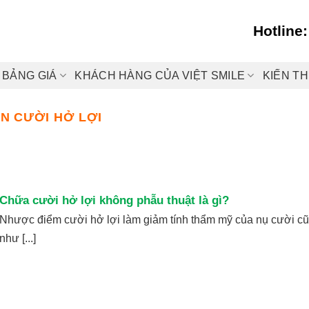
Hotline
BẢNG GIÁ
KHÁCH HÀNG CỦA VIỆT SMILE
KIẾN T
N CƯỜI HỞ LỢI
Chữa cười hở lợi không phẫu thuật là gì?
Nhược điểm cười hở lợi làm giảm tính thẩm mỹ của nụ cười c
như [...]