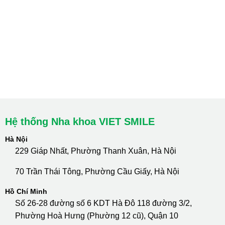
Hà Nội: Thanh Xuân - Cầu Giấy
HCM : Quận 10
Lào Cai: 005 Cốc Lếu - Lào Cai
cskh.nhakhoavietsmile@gmail.com
Hotline Tư Vấn 24/7: 0796 111 888
Hệ thống Nha khoa VIET SMILE
Hà Nội
229 Giáp Nhất, Phường Thanh Xuân, Hà Nội
70 Trần Thái Tông, Phường Cầu Giấy, Hà Nội
Hồ Chí Minh
Số 26-28 đường số 6 KDT Hà Đô 118 đường 3/2,
Phường Hoà Hưng (Phường 12 cũ), Quận 10