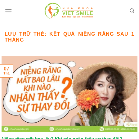
Bỏ
qua
nội
dung
LƯU TRỮ THẺ:
KẾT QUẢ NIỀNG RĂNG SAU 1
THÁNG
07
Th1
Niềng răng mất bao lâu? Khi nào nhận thấy sự thay đổi?