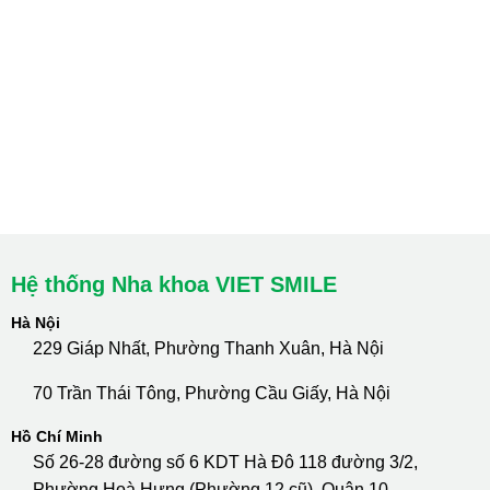
Hà Nội: Thanh Xuân - Cầu Giấy
HCM : Quận 10
Lào Cai: 005 Cốc Lếu - Lào Cai
cskh.nhakhoavietsmile@gmail.com
Hotline Tư Vấn 24/7: 0796 111 888
Hệ thống Nha khoa VIET SMILE
Hà Nội
229 Giáp Nhất, Phường Thanh Xuân, Hà Nội
70 Trần Thái Tông, Phường Cầu Giấy, Hà Nội
Hồ Chí Minh
Số 26-28 đường số 6 KDT Hà Đô 118 đường 3/2,
Phường Hoà Hưng (Phường 12 cũ), Quận 10