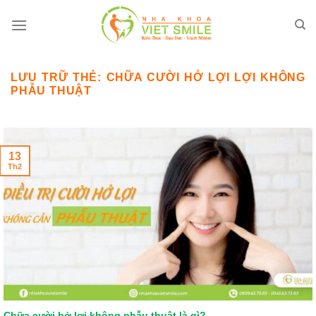
Bỏ
qua
nội
dung
LƯU TRỮ THẺ:
CHỮA CƯỜI HỞ LỢI LỢI KHÔNG
PHẪU THUẬT
13
Th2
Chữa cười hở lợi không phẫu thuật là gì?