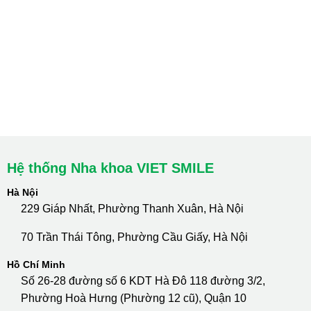
Hà Nội: Thanh Xuân - Cầu Giấy
HCM : Quận 10
Lào Cai: 005 Cốc Lếu - Lào Cai
cskh.nhakhoavietsmile@gmail.com
Hotline Tư Vấn 24/7: 0796 111 888
Hệ thống Nha khoa VIET SMILE
Hà Nội
229 Giáp Nhất, Phường Thanh Xuân, Hà Nội
70 Trần Thái Tông, Phường Cầu Giấy, Hà Nội
Hồ Chí Minh
Số 26-28 đường số 6 KDT Hà Đô 118 đường 3/2,
Phường Hoà Hưng (Phường 12 cũ), Quận 10