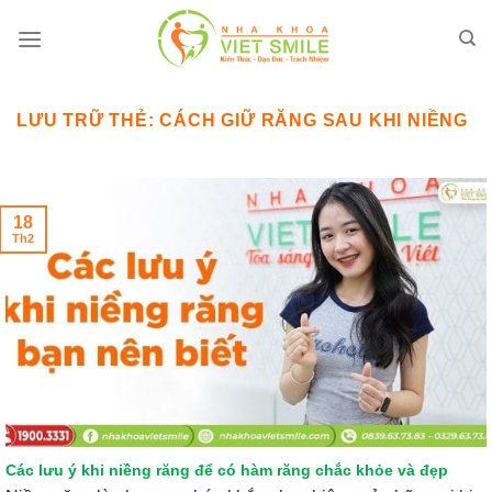
Bỏ
qua
nội
dung
LƯU TRỮ THẺ:
CÁCH GIỮ RĂNG SAU KHI NIỀNG
18
Th2
Các lưu ý khi niềng răng để có hàm răng chắc khỏe và đẹp