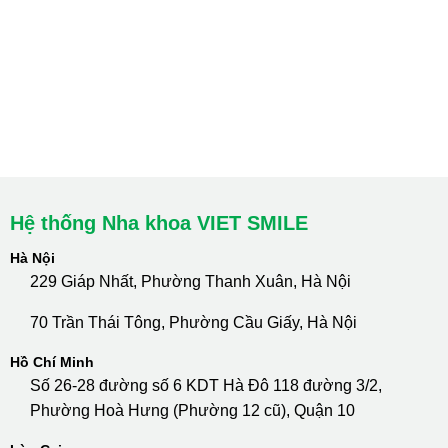
HCM : Quận 10
Lào Cai: 005 Cốc Lếu - Lào Cai
cskh.nhakhoavietsmile@gmail.com
Hotline Tư Vấn 24/7: 0796 111 888
Hệ thống Nha khoa VIET SMILE
Hà Nội
229 Giáp Nhất, Phường Thanh Xuân, Hà Nội
70 Trần Thái Tông, Phường Cầu Giấy, Hà Nội
Hồ Chí Minh
Số 26-28 đường số 6 KDT Hà Đô 118 đường 3/2,
Phường Hoà Hưng (Phường 12 cũ), Quận 10