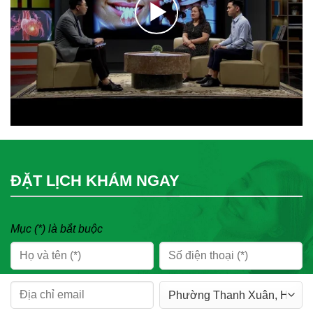
ĐẶT LỊCH KHÁM NGAY
Mục (*) là bắt buộc