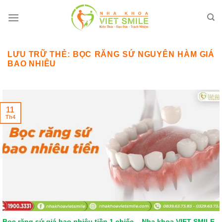
Bỏ
qua
nội
dung
LƯU TRỮ THẺ:
BỌC RĂNG SỨ NGUYÊN HÀM GIÁ
BAO NHIÊU
11
Th4
Bọc răng sứ giá bao nhiêu tiền 1 chiếc – Nha khoa VIET SMILE