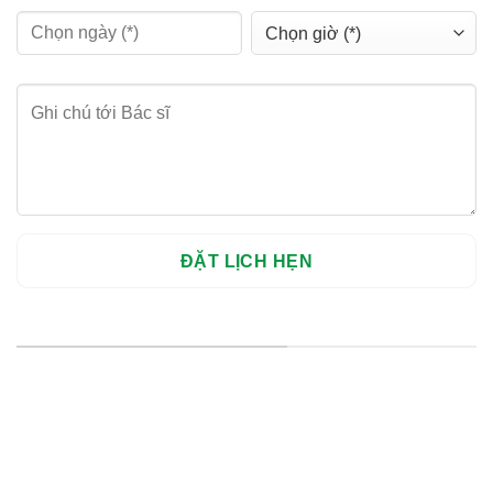
HỆ THỐNG CHI NHÁNH
Hà Nội: Thanh Xuân - Cầu Giấy
HCM : Quận 10
Lào Cai: 005 Cốc Lếu - Lào Cai