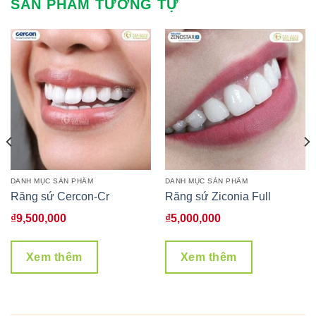
SẢN PHẨM TƯƠNG TỰ
DANH MỤC SẢN PHẨM
DANH MỤC SẢN PHẨM
Răng sứ Cercon-Cr
Răng sứ Ziconia Full
á
₫
9,500,000
₫
5,000,000
ện
Xem thêm
Xem thêm
2,000,000.