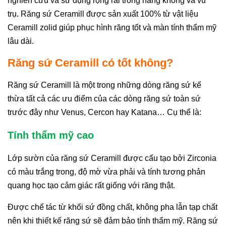
nghiên cứu và sử dụng rộng rãi trong hàng không và vũ
trụ. Răng sứ Ceramill được sản xuất 100% từ vật liệu
Ceramill zolid giúp phục hình răng tốt và màn tính thẩm mỹ
lâu dài.
Răng sứ Ceramill có tốt không?
Răng sứ Ceramill là một trong những dòng răng sứ kế
thừa tất cả các ưu điểm của các dòng răng sứ toàn sứ
trước đây như Venus, Cercon hay Katana… Cụ thể là:
Tính thẩm mỹ cao
Lớp sườn của răng sứ Ceramill được cấu tạo bởi Zirconia
có màu trắng trong, độ mờ vừa phải và tính tương phản
quang học tạo cảm giác rất giống với răng thật.
Được chế tác từ khối sứ đồng chất, không pha lẫn tạp chất
nên khi thiết kế răng sứ sẽ đảm bảo tính thẩm mỹ. Răng sứ