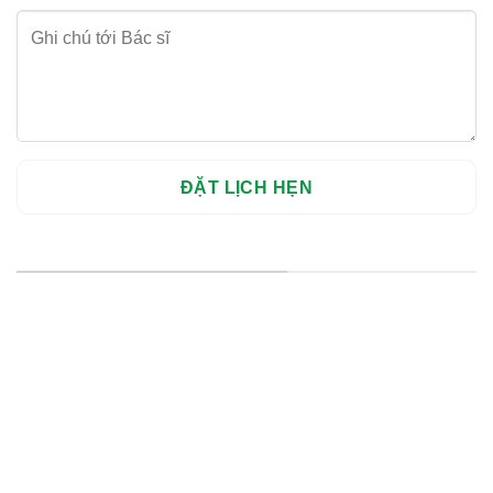
HỆ THỐNG CHI NHÁNH
Hà Nội: Thanh Xuân - Cầu Giấy
HCM : Quận 10
Lào Cai: 005 Cốc Lếu - Lào Cai
cskh.nhakhoavietsmile@gmail.com