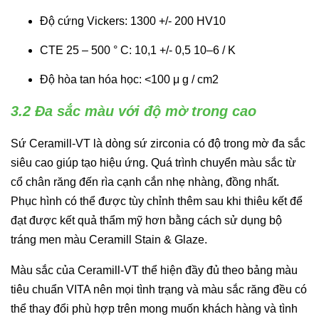
Độ cứng Vickers: 1300 +/- 200 HV10
CTE 25 – 500 ° C: 10,1 +/- 0,5 10–6 / K
Độ hòa tan hóa học: <100
μ
g / cm2
3.2 Đa sắc màu với độ mờ trong cao
Sứ Ceramill-VT là dòng sứ zirconia có độ trong mờ đa sắc
siêu cao giúp tạo hiệu ứng. Quá trình chuyển màu sắc từ
cổ chân răng đến rìa cạnh cắn nhẹ nhàng, đồng nhất.
Phục hình có thể được tùy chỉnh thêm sau khi thiêu kết để
đạt được kết quả thẩm mỹ hơn bằng cách sử dụng bộ
tráng men màu Ceramill Stain & Glaze.
Màu sắc của Ceramill-VT thể hiện đầy đủ theo bảng màu
tiêu chuẩn VITA nên mọi tình trạng và màu sắc răng đều có
thể thay đổi phù hợp trên mong muốn khách hàng và tình