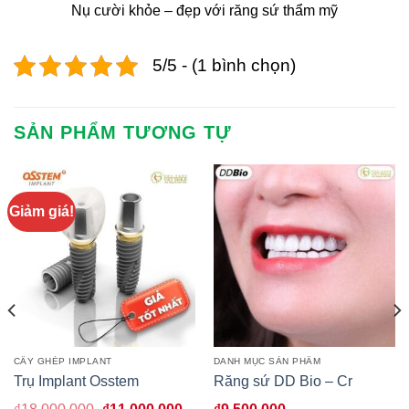
Nụ cười khỏe – đẹp với răng sứ thẩm mỹ
5/5 - (1 bình chọn)
SẢN PHẨM TƯƠNG TỰ
Giảm giá!
CẤY GHÉP IMPLANT
DANH MỤC SẢN PHẨM
Trụ Implant Osstem
Răng sứ DD Bio – Cr
Giá
Giá