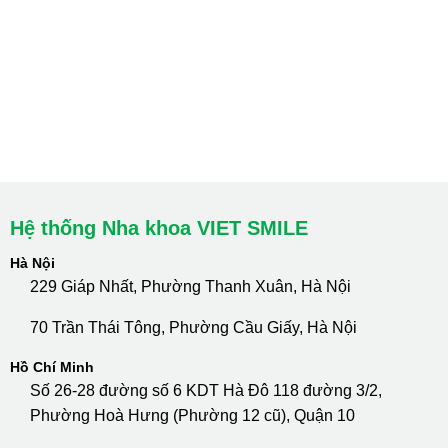
HCM : Quận 10
Lào Cai: 005 Cốc Lếu - Lào Cai
cskh.nhakhoavietsmile@gmail.com
Hotline Tư Vấn 24/7: 0796 111 888
Hệ thống Nha khoa VIET SMILE
Hà Nội
229 Giáp Nhất, Phường Thanh Xuân, Hà Nội
70 Trần Thái Tông, Phường Cầu Giấy, Hà Nội
Hồ Chí Minh
Số 26-28 đường số 6 KDT Hà Đô 118 đường 3/2,
Phường Hoà Hưng (Phường 12 cũ), Quận 10