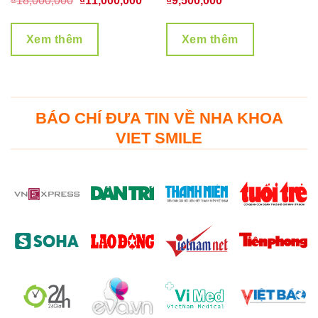
₫
18,000,000
₫
11,000,000
₫
9,500,000
gốc
hiện
là:
tại
Xem thêm
Xem thêm
₫18,000,000.
là:
₫11,000,000.
BÁO CHÍ ĐƯA TIN VỀ NHA KHOA
VIET SMILE