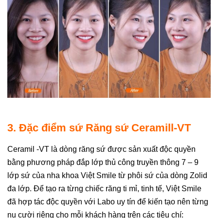
3. Đặc điểm sứ Răng sứ Ceramill-VT
Ceramil -VT là dòng răng sứ được sản xuất độc quyền
bằng phương pháp đắp lớp thủ công truyền thông 7 – 9
lớp sứ của nha khoa Việt Smile từ phôi sứ của dòng Zolid
đa lớp. Để tạo ra từng chiếc răng ti mỉ, tinh tế, Việt Smile
đã hợp tác độc quyền với Labo uy tín để kiến tạo nên từng
nụ cười riêng cho mỗi khách hàng trên các tiêu chí: