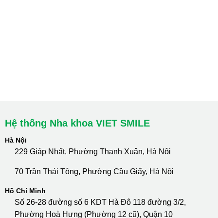
Hà Nội: Thanh Xuân - Cầu Giấy
HCM : Quận 10
Lào Cai: 005 Cốc Lếu - Lào Cai
cskh.nhakhoavietsmile@gmail.com
Hotline Tư Vấn 24/7: 0796 111 888
Hệ thống Nha khoa VIET SMILE
Hà Nội
229 Giáp Nhất, Phường Thanh Xuân, Hà Nội
70 Trần Thái Tông, Phường Cầu Giấy, Hà Nội
Hồ Chí Minh
Số 26-28 đường số 6 KDT Hà Đô 118 đường 3/2,
Phường Hoà Hưng (Phường 12 cũ), Quận 10