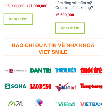
Làm răng sứ thẩm mỹ
á
Giá
Giá
₫
25,000,000
₫
21,000,000
Ceramill có tốt không?
ện
gốc
hiện
₫
5,500,000
là:
tại
Xem thêm
₫25,000,000.
là:
Xem thêm
8,000,000.
₫21,000,000.
BÁO CHÍ ĐƯA TIN VỀ NHA KHOA
VIET SMILE