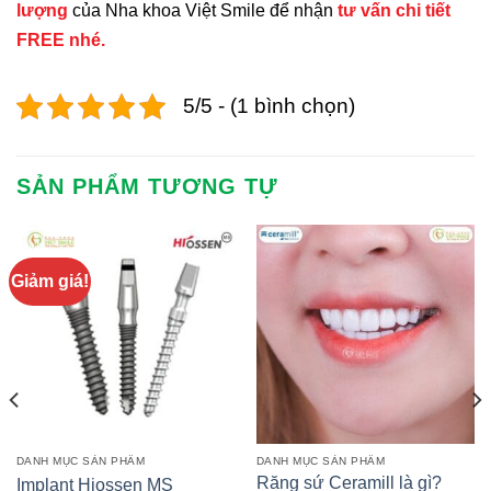
lượng
của Nha khoa Việt Smile để nhận
tư vấn chi tiết
FREE nhé.
5/5 - (1 bình chọn)
SẢN PHẨM TƯƠNG TỰ
Giảm giá!
DANH MỤC SẢN PHẨM
DANH MỤC SẢN PHẨM
Răng sứ Ceramill là gì?
Implant Hiossen MS