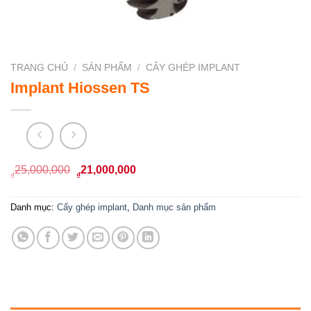
TRANG CHỦ
/
SẢN PHẨM
/
CẤY GHÉP IMPLANT
Implant Hiossen TS
Giá
Giá
25,000,000
21,000,000
₫
₫
gốc
hiện
là:
tại
Danh mục:
Cấy ghép implant
,
Danh mục sản phẩm
₫25,000,000.
là:
₫21,000,000.