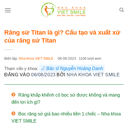
Bỏ
qua
nội
dung
Răng sứ Titan là gì? Cấu tạo và xuất xứ
của răng sứ Titan
Biên tập:
Nha khoa VIET SMILE
06-08-2023
1106 lượt xem
Tham vấn y khoa:
Bác sĩ Nguyễn Hoàng Danh
ĐĂNG VÀO
06/08/2023
BỞI
NHA KHOA VIET SMILE
Răng khấp khểnh có bọc sứ được không và mang
đến lợi ích gì?
Bọc răng sứ giá bao nhiêu tiền 1 chiếc – Nha khoa
VIET SMILE