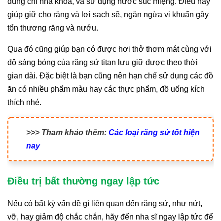
dùng chỉ nha khoa, và sử dụng nước súc miệng. Điều này
giúp giữ cho răng và lợi sạch sẽ, ngăn ngừa vi khuẩn gây
tổn thương răng và nướu.
Qua đó cũng giúp bạn có được hơi thở thơm mát cùng với
độ sáng bóng của răng sứ titan lưu giữ được theo thời
gian dài. Đặc biệt là bạn cũng nên hạn chế sử dụng các đồ
ăn có nhiều phẩm màu hay các thực phẩm, đồ uống kích
thích nhé.
>>> Tham khảo thêm:
Các loại răng sứ tốt hiện
nay
Điều trị bất thường ngay lập tức
Nếu có bất kỳ vấn đề gì liên quan đến răng sứ, như nứt,
vỡ, hay giảm độ chắc chắn, hãy đến nha sĩ ngay lập tức để