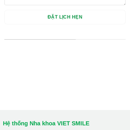
HỆ THỐNG CHI NHÁNH
Hà Nội: Thanh Xuân - Cầu Giấy
HCM : Quận 10
Lào Cai: 005 Cốc Lếu - Lào Cai
cskh.nhakhoavietsmile@gmail.com
Hotline Tư Vấn 24/7: 0796 111 888
Hệ thống Nha khoa VIET SMILE