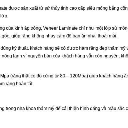
nate được sản xuất từ sứ thủy tinh cao cấp siêu mỏng bằng cô
lớp.
g của kính áp tròng, Veneer Laminate chỉ như một lớp sứ mỏn
 gốc, giúp răng không nhạy cảm để bạn ăn nhai thoải mái.
và đúng kỹ thuật, khách hàng sẽ có được hàm răng đẹp thẩm mỹ 
ăn nóng lạnh vì nguyên bản của khách hàng vẫn còn nguyên, khô
Mpa (răng thật có độ cứng từ 80 – 120Mpa) giúp khách hàng ă
àm răng hoàn tất.
ng trong nha khoa thẩm mỹ để cải thiện hình dáng và màu sắc c