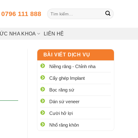
Tìm
:
0796 111 888
kiếm:
HỨC NHA KHOA
LIÊN HỆ
BÀI VIẾT DỊCH VỤ
Niềng răng - Chỉnh nha
Cấy ghép Implant
Bọc răng sứ
Dán sứ veneer
Cười hở lợi
Nhổ răng khôn