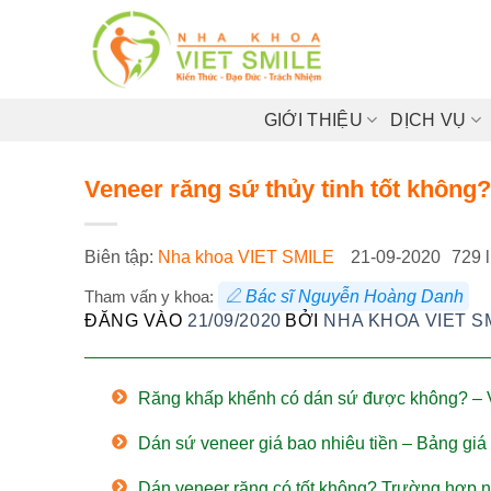
Bỏ
qua
nội
dung
GIỚI THIỆU
DỊCH VỤ
Veneer răng sứ thủy tinh tốt không?
Biên tập:
Nha khoa VIET SMILE
21-09-2020
729 
Tham vấn y khoa:
Bác sĩ Nguyễn Hoàng Danh
ĐĂNG VÀO
21/09/2020
BỞI
NHA KHOA VIET S
Răng khấp khểnh có dán sứ được không? – 
Dán sứ veneer giá bao nhiêu tiền – Bảng giá
Dán veneer răng có tốt không? Trường hợp 