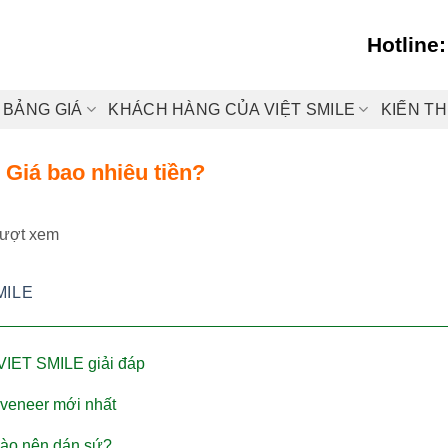
Hotline
BẢNG GIÁ
KHÁCH HÀNG CỦA VIỆT SMILE
KIẾN T
 Giá bao nhiêu tiền?
lượt xem
MILE
VIET SMILE giải đáp
 veneer mới nhất
nào nên dán sứ?