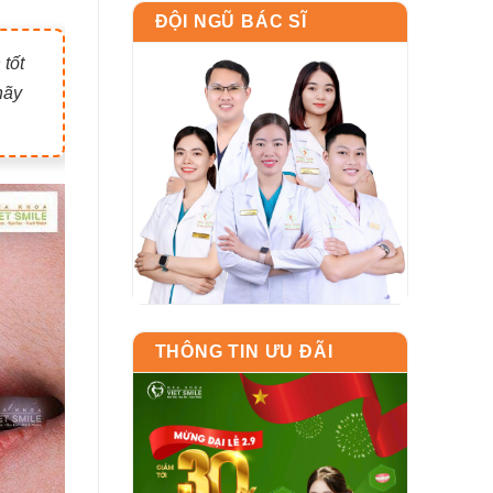
ĐỘI NGŨ BÁC SĨ
 tốt
hãy
THÔNG TIN ƯU ĐÃI