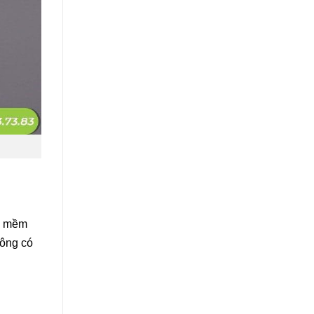
mô mềm
hông có