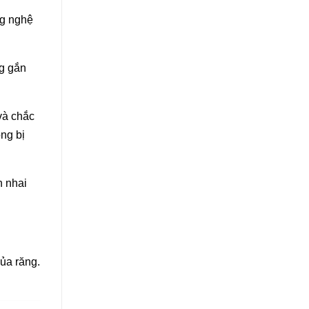
ng nghệ
g gắn
và chắc
ng bị
n nhai
ủa răng.