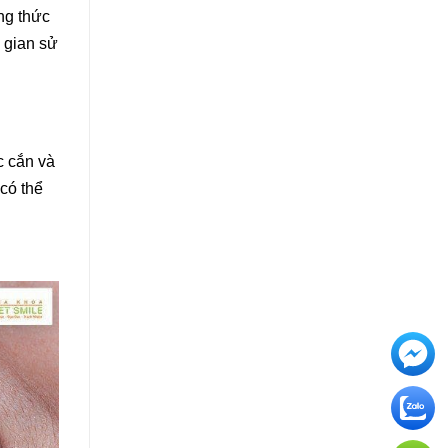
ng thức
 gian sử
c cắn và
có thể