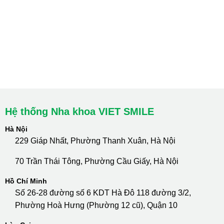
HCM : Quận 10
Lào Cai: 005 Cốc Lếu - Lào Cai
cskh.nhakhoavietsmile@gmail.com
Hotline Tư Vấn 24/7: 0796 111 888
Hệ thống Nha khoa VIET SMILE
Hà Nội
229 Giáp Nhất, Phường Thanh Xuân, Hà Nội
70 Trần Thái Tông, Phường Cầu Giấy, Hà Nội
Hồ Chí Minh
Số 26-28 đường số 6 KDT Hà Đô 118 đường 3/2,
Phường Hoà Hưng (Phường 12 cũ), Quận 10