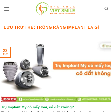
Bỏ
qua
nội
dung
LƯU TRỮ THẺ:
TRỒNG RĂNG IMPLANT LA GÌ
23
Th2
Trụ Implant Mỹ có mấy loại, có đắt không?