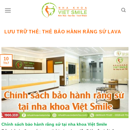
Bỏ
qua
nội
dung
LƯU TRỮ THẺ:
THẺ BẢO HÀNH RĂNG SỨ LAVA
10
Th7
Chính sách bảo hành răng sứ tại nha khoa Việt Smile