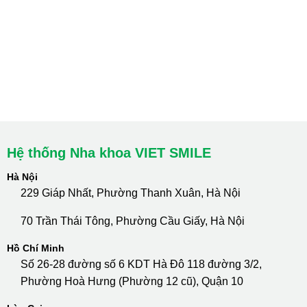
HCM : Quận 10
Lào Cai: 005 Cốc Lếu - Lào Cai
cskh.nhakhoavietsmile@gmail.com
Hotline Tư Vấn 24/7: 0796 111 888
Hệ thống Nha khoa VIET SMILE
Hà Nội
229 Giáp Nhất, Phường Thanh Xuân, Hà Nội
70 Trần Thái Tông, Phường Cầu Giấy, Hà Nội
Hồ Chí Minh
Số 26-28 đường số 6 KDT Hà Đô 118 đường 3/2,
Phường Hoà Hưng (Phường 12 cũ), Quận 10