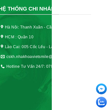
HỆ THỐNG CHI NHÁNH
Hà Nội: Thanh Xuân - Cầu Giấy
HCM : Quận 10
Lào Cai: 005 Cốc Lếu - Lào Cai
cskh.nhakhoavietsmile@gmail.com
Hotline Tư Vấn 24/7: 0796 111 888