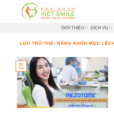
Bỏ
qua
nội
dung
GIỚI THIỆU
DỊCH VỤ
LƯU TRỮ THẺ:
RĂNG KHÔN MỌC LỆC
21
Th4