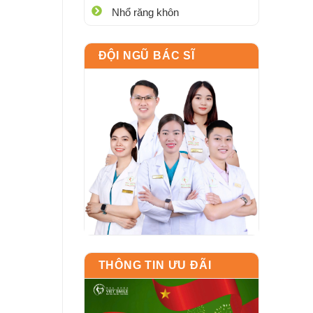
Nhổ răng khôn
ĐỘI NGŨ BÁC SĨ
THÔNG TIN ƯU ĐÃI