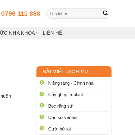
Tìm
:
0796 111 888
kiếm:
HỨC NHA KHOA
LIÊN HỆ
BÀI VIẾT DỊCH VỤ
Niềng răng - Chỉnh nha
Cấy ghép Implant
 muốn
Bọc răng sứ
Dán sứ veneer
Cười hở lợi