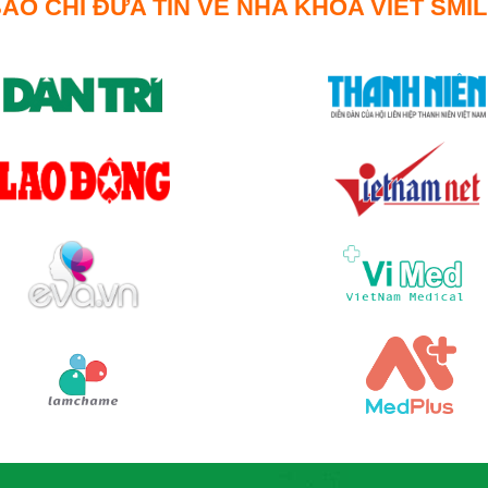
ÁO CHÍ ĐƯA TIN VỀ NHA KHOA VIET SMI