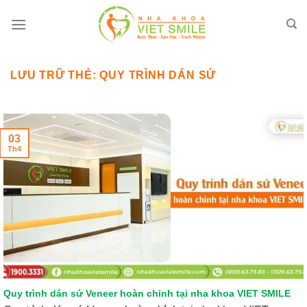
Bỏ
qua
nội
dung
LƯU TRỮ THẺ:
QUY TRÌNH DÁN SỨ
03
Th4
Quy trình dán sứ Veneer hoàn chỉnh tại nha khoa VIET SMILE