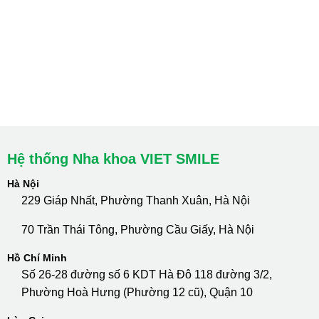
HCM : Quận 10
Lào Cai: 005 Cốc Lếu - Lào Cai
cskh.nhakhoavietsmile@gmail.com
Hotline Tư Vấn 24/7: 0796 111 888
Hệ thống Nha khoa VIET SMILE
Hà Nội
229 Giáp Nhất, Phường Thanh Xuân, Hà Nội
70 Trần Thái Tông, Phường Cầu Giấy, Hà Nội
Hồ Chí Minh
Số 26-28 đường số 6 KDT Hà Đô 118 đường 3/2,
Phường Hoà Hưng (Phường 12 cũ), Quận 10