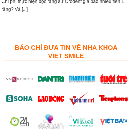
Chi phí thực hiện bọc răng sứ Orodent giá bao nhiêu tiền 1
răng? Và [...]
BÁO CHÍ ĐƯA TIN VỀ NHA KHOA
VIET SMILE