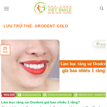
Bỏ
qua
nội
dung
LƯU TRỮ THẺ:
ORODENT GOLD
25
Th2
Làm bọc răng sứ Orodent giá bao nhiêu 1 răng?