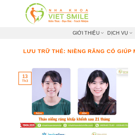
Bỏ
qua
nội
dung
GIỚI THIỆU
DỊCH VỤ
LƯU TRỮ THẺ:
NIỀNG RĂNG CÓ GIÚP
13
Th3