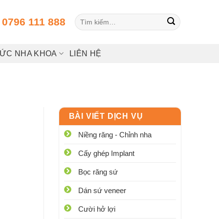
Tìm
:
0796 111 888
kiếm:
HỨC NHA KHOA
LIÊN HỆ
BÀI VIẾT DỊCH VỤ
Niềng răng - Chỉnh nha
Cấy ghép Implant
Bọc răng sứ
Dán sứ veneer
Cười hở lợi