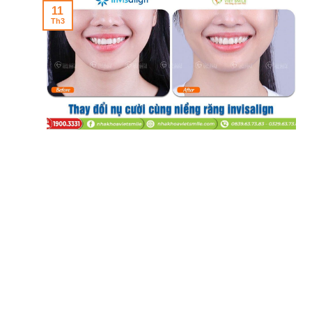
11
Th3