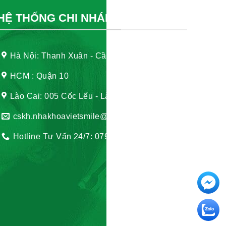
HỆ THỐNG CHI NHÁNH
Hà Nội: Thanh Xuân - Cầu Giấy
HCM : Quận 10
Lào Cai: 005 Cốc Lếu - Lào Cai
cskh.nhakhoavietsmile@gmail.com
Hotline Tư Vấn 24/7: 0796 111 888