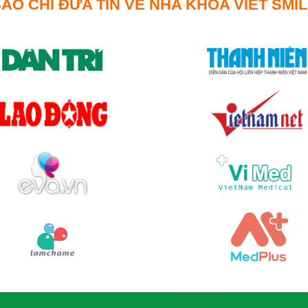
ÁO CHÍ ĐƯA TIN VỀ NHA KHOA VIET SMI