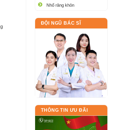
Nhổ răng khôn
ĐỘI NGŨ BÁC SĨ
ng
THÔNG TIN ƯU ĐÃI