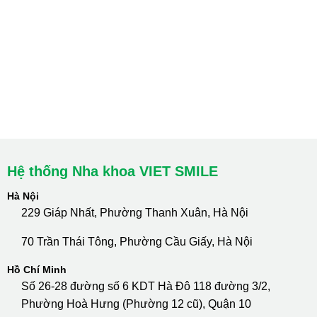
Hà Nội: Thanh Xuân - Cầu Giấy
HCM : Quận 10
Lào Cai: 005 Cốc Lếu - Lào Cai
cskh.nhakhoavietsmile@gmail.com
Hotline Tư Vấn 24/7: 0796 111 888
Hệ thống Nha khoa VIET SMILE
Hà Nội
229 Giáp Nhất, Phường Thanh Xuân, Hà Nội
70 Trần Thái Tông, Phường Cầu Giấy, Hà Nội
Hồ Chí Minh
Số 26-28 đường số 6 KDT Hà Đô 118 đường 3/2,
Phường Hoà Hưng (Phường 12 cũ), Quận 10