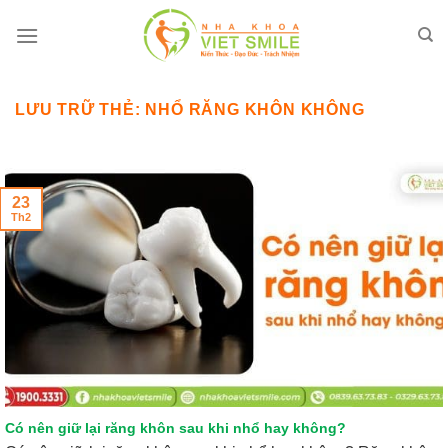
Bỏ
qua
nội
dung
LƯU TRỮ THẺ:
NHỔ RĂNG KHÔN KHÔNG
23
Th2
Có nên giữ lại răng khôn sau khi nhổ hay không?