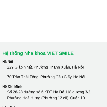
HCM : Quận 10
Lào Cai: 005 Cốc Lếu - Lào Cai
cskh.nhakhoavietsmile@gmail.com
Hotline Tư Vấn 24/7: 0796 111 888
Hệ thống Nha khoa VIET SMILE
Hà Nội
229 Giáp Nhất, Phường Thanh Xuân, Hà Nội
70 Trần Thái Tông, Phường Cầu Giấy, Hà Nội
Hồ Chí Minh
Số 26-28 đường số 6 KDT Hà Đô 118 đường 3/2,
Phường Hoà Hưng (Phường 12 cũ), Quận 10