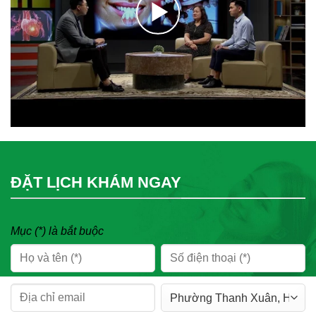
ĐẶT LỊCH KHÁM NGAY
Mục (*) là bắt buộc