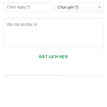
HỆ THỐNG CHI NHÁNH
Hà Nội: Thanh Xuân - Cầu Giấy
HCM : Quận 10
Lào Cai: 005 Cốc Lếu - Lào Cai