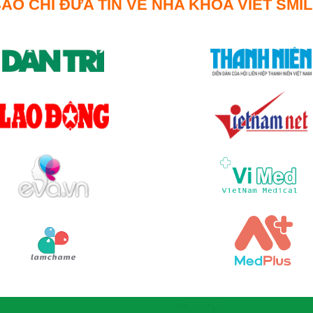
ÁO CHÍ ĐƯA TIN VỀ NHA KHOA VIET SMI