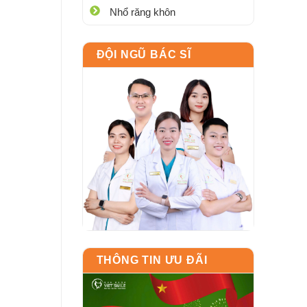
Nhổ răng khôn
ĐỘI NGŨ BÁC SĨ
THÔNG TIN ƯU ĐÃI