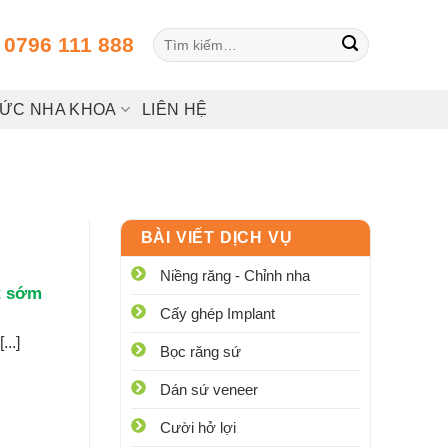
Tìm
:
0796 111 888
kiếm:
HỨC NHA KHOA
LIÊN HỆ
BÀI VIẾT DỊCH VỤ
Niềng răng - Chỉnh nha
t sớm
Cấy ghép Implant
..]
Bọc răng sứ
Dán sứ veneer
Cười hở lợi