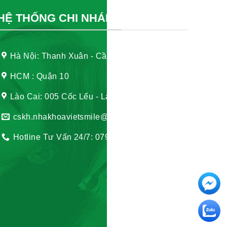
HỆ THỐNG CHI NHÁNH
Hà Nội: Thanh Xuân - Cầu Giấy
HCM : Quận 10
Lào Cai: 005 Cốc Lếu - Lào Cai
cskh.nhakhoavietsmile@gmail.com
Hotline Tư Vấn 24/7: 0796 111 888