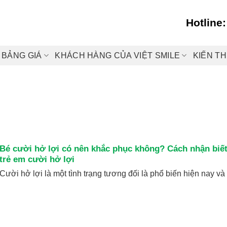
Hotline
BẢNG GIÁ
KHÁCH HÀNG CỦA VIỆT SMILE
KIẾN T
Bé cười hở lợi có nên khắc phục không? Cách nhận biế
trẻ em cười hở lợi
Cười hở lợi là một tình trạng tương đối là phổ biến hiện nay và [.