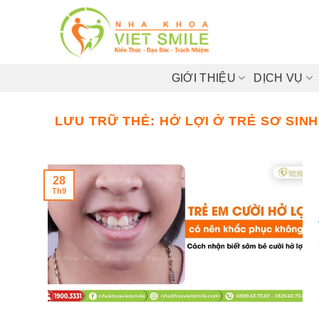
Bỏ
qua
nội
dung
GIỚI THIỆU
DỊCH VỤ
LƯU TRỮ THẺ:
HỞ LỢI Ở TRẺ SƠ SINH
28
Th9