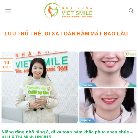
Bỏ
qua
nội
dung
LƯU TRỮ THẺ:
DI XA TOÀN HÀM MẤT BAO LÂU
10
Th10
Niềng răng nhổ răng 8, di xa toàn hàm khắc phục chen chúc –
KH Lê Thị Minh HN6815