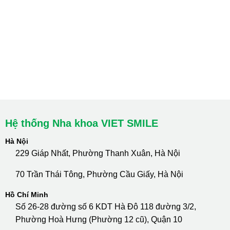
Hà Nội: Thanh Xuân - Cầu Giấy
HCM : Quận 10
Lào Cai: 005 Cốc Lếu - Lào Cai
cskh.nhakhoavietsmile@gmail.com
Hotline Tư Vấn 24/7: 0796 111 888
Hệ thống Nha khoa VIET SMILE
Hà Nội
229 Giáp Nhất, Phường Thanh Xuân, Hà Nội
70 Trần Thái Tông, Phường Cầu Giấy, Hà Nội
Hồ Chí Minh
Số 26-28 đường số 6 KDT Hà Đô 118 đường 3/2,
Phường Hoà Hưng (Phường 12 cũ), Quận 10