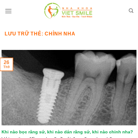
Bỏ
qua
nội
dung
LƯU TRỮ THẺ:
CHỈNH NHA
26
Th9
Khi nào bọc răng sứ, khi nào dán răng sứ, khi nào chỉnh nha?