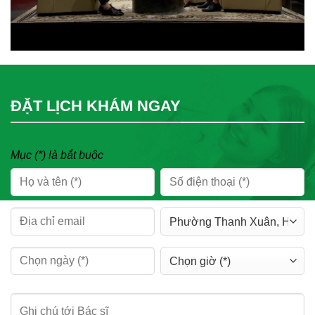
ĐẶT LỊCH KHÁM NGAY
Mục (*) là bắt buộc