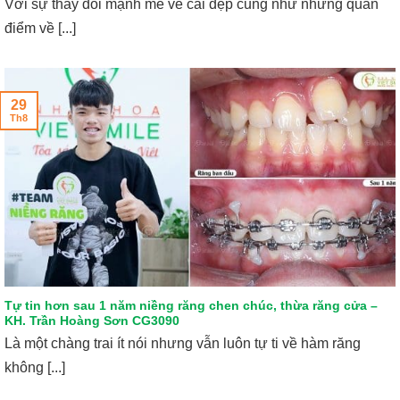
Với sự thay đổi mạnh mẽ về cái đẹp cũng như những quan
điểm về [...]
29
Th8
Tự tin hơn sau 1 năm niềng răng chen chúc, thừa răng cửa –
KH. Trần Hoàng Sơn CG3090
Là một chàng trai ít nói nhưng vẫn luôn tự ti về hàm răng
không [...]