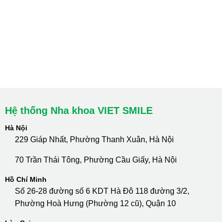
HCM : Quận 10
Lào Cai: 005 Cốc Lếu - Lào Cai
cskh.nhakhoavietsmile@gmail.com
Hotline Tư Vấn 24/7: 0796 111 888
Hệ thống Nha khoa VIET SMILE
Hà Nội
229 Giáp Nhất, Phường Thanh Xuân, Hà Nội
70 Trần Thái Tông, Phường Cầu Giấy, Hà Nội
Hồ Chí Minh
Số 26-28 đường số 6 KDT Hà Đô 118 đường 3/2,
Phường Hoà Hưng (Phường 12 cũ), Quận 10