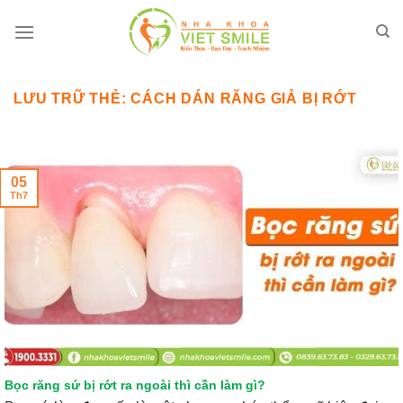
Bỏ
qua
nội
dung
LƯU TRỮ THẺ:
CÁCH DÁN RĂNG GIẢ BỊ RỚT
05
Th7
Bọc răng sứ bị rớt ra ngoài thì cần làm gì?