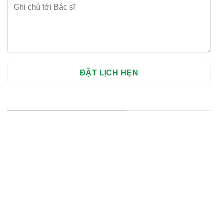
HỆ THỐNG CHI NHÁNH
Hà Nội: Thanh Xuân - Cầu Giấy
HCM : Quận 10
Lào Cai: 005 Cốc Lếu - Lào Cai
cskh.nhakhoavietsmile@gmail.com
Hotline Tư Vấn 24/7: 0796 111 888