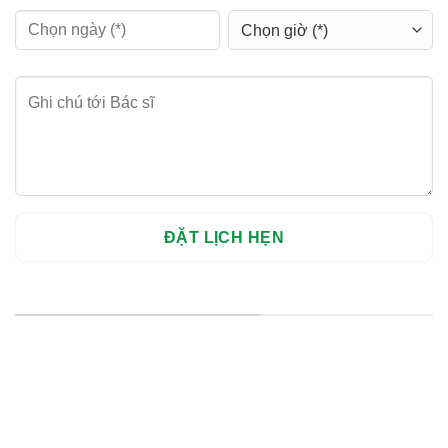
HỆ THỐNG CHI NHÁNH
Hà Nội: Thanh Xuân - Cầu Giấy
HCM : Quận 10
Lào Cai: 005 Cốc Lếu - Lào Cai