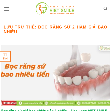
Bỏ
qua
nội
dung
LƯU TRỮ THẺ:
BỌC RĂNG SỨ 2 HÀM GIÁ BAO
NHIÊU
11
Th4
Bọc răng sứ giá bao nhiêu tiền 1 chiếc – Nha khoa VIET SMILE