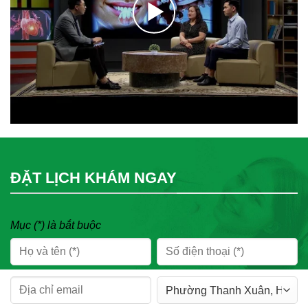
ĐẶT LỊCH KHÁM NGAY
Mục (*) là bắt buộc