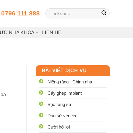
Tìm
:
0796 111 888
kiếm:
HỨC NHA KHOA
LIÊN HỆ
BÀI VIẾT DỊCH VỤ
Niềng răng - Chỉnh nha
Cấy ghép Implant
hoa
Bọc răng sứ
Dán sứ veneer
Cười hở lợi