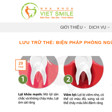
Bỏ
qua
nội
dung
GIỚI THIỆU
DỊCH VỤ
LƯU TRỮ THẺ:
BIỆN PHÁP PHÒNG NGỪ
29
Th9