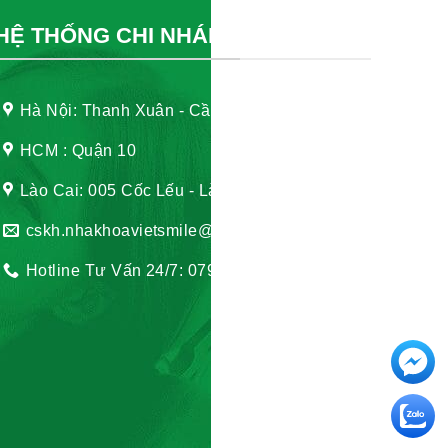
HỆ THỐNG CHI NHÁNH
Hà Nội: Thanh Xuân - Cầu Giấy
HCM : Quận 10
Lào Cai: 005 Cốc Lếu - Lào Cai
cskh.nhakhoavietsmile@gmail.com
Hotline Tư Vấn 24/7: 0796 111 888