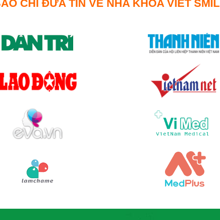
ÁO CHÍ ĐƯA TIN VỀ NHA KHOA VIET SMI