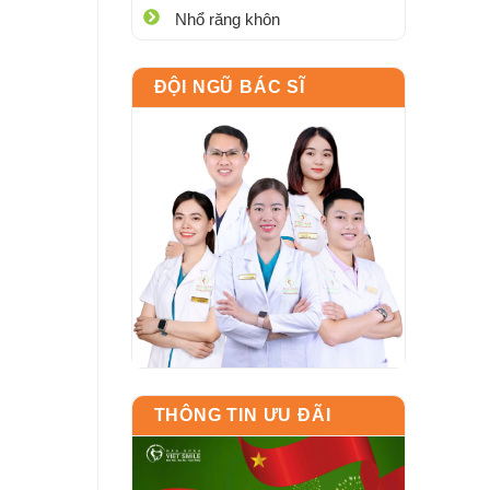
Nhổ răng khôn
ĐỘI NGŨ BÁC SĨ
THÔNG TIN ƯU ĐÃI