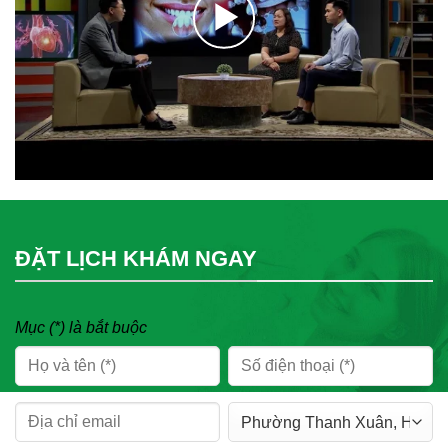
ĐẶT LỊCH KHÁM NGAY
Mục (*) là bắt buộc