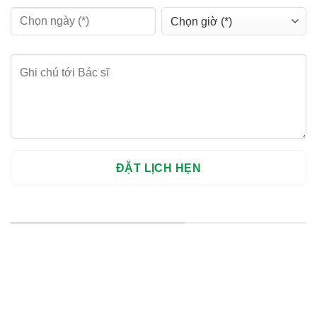
HỆ THỐNG CHI NHÁNH
Hà Nội: Thanh Xuân - Cầu Giấy
HCM : Quận 10
Lào Cai: 005 Cốc Lếu - Lào Cai