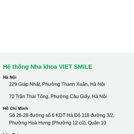
HCM : Quận 10
Lào Cai: 005 Cốc Lếu - Lào Cai
cskh.nhakhoavietsmile@gmail.com
Hotline Tư Vấn 24/7: 0796 111 888
Hệ thống Nha khoa VIET SMILE
Hà Nội
229 Giáp Nhất, Phường Thanh Xuân, Hà Nội
70 Trần Thái Tông, Phường Cầu Giấy, Hà Nội
Hồ Chí Minh
Số 26-28 đường số 6 KDT Hà Đô 118 đường 3/2,
Phường Hoà Hưng (Phường 12 cũ), Quận 10