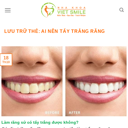
Bỏ
qua
nội
dung
LƯU TRỮ THẺ:
AI NÊN TẨY TRẮNG RĂNG
18
Th10
Làm răng sứ có tẩy trắng được không?