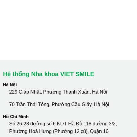
Hà Nội: Thanh Xuân - Cầu Giấy
HCM : Quận 10
Lào Cai: 005 Cốc Lếu - Lào Cai
cskh.nhakhoavietsmile@gmail.com
Hotline Tư Vấn 24/7: 0796 111 888
Hệ thống Nha khoa VIET SMILE
Hà Nội
229 Giáp Nhất, Phường Thanh Xuân, Hà Nội
70 Trần Thái Tông, Phường Cầu Giấy, Hà Nội
Hồ Chí Minh
Số 26-28 đường số 6 KDT Hà Đô 118 đường 3/2,
Phường Hoà Hưng (Phường 12 cũ), Quận 10