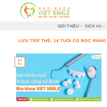
Bỏ
qua
nội
dung
GIỚI THIỆU
DỊCH VỤ
LƯU TRỮ THẺ:
14 TUỔI CÓ BỌC RĂN
17
Th1