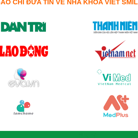
ÁO CHÍ ĐƯA TIN VỀ NHA KHOA VIET SMI