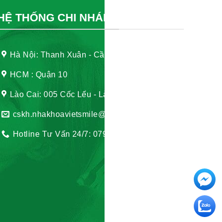
HỆ THỐNG CHI NHÁNH
Hà Nội: Thanh Xuân - Cầu Giấy
HCM : Quận 10
Lào Cai: 005 Cốc Lếu - Lào Cai
cskh.nhakhoavietsmile@gmail.com
Hotline Tư Vấn 24/7: 0796 111 888