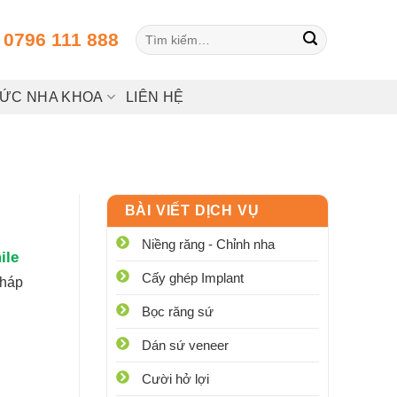
Tìm
:
0796 111 888
kiếm:
HỨC NHA KHOA
LIÊN HỆ
BÀI VIẾT DỊCH VỤ
Niềng răng - Chỉnh nha
ile
Cấy ghép Implant
pháp
Bọc răng sứ
Dán sứ veneer
Cười hở lợi