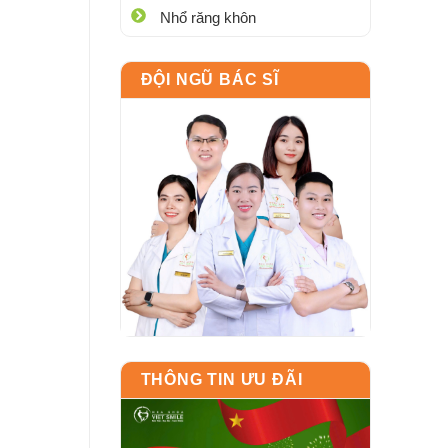
Nhổ răng khôn
ĐỘI NGŨ BÁC SĨ
THÔNG TIN ƯU ĐÃI