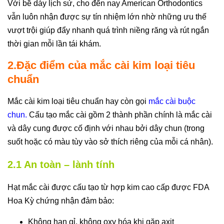
Với bề dày lịch sử, cho đến nay American Orthodontics
vẫn luôn nhận được sự tín nhiệm lớn nhờ những ưu thế
vượt trội giúp đẩy nhanh quá trình niềng răng và rút ngắn
thời gian mỗi lần tái khám.
2.Đặc điểm của mắc cài kim loại tiêu
chuẩn
Mắc cài kim loại tiêu chuẩn hay còn gọi
mắc cài buộc
chun
.
Cấu tạo mắc cài gồm 2 thành phần chính là mắc cài
và dây cung được cố định với nhau bởi dây chun (trong
suốt hoặc có màu tùy vào sở thích riêng của mỗi cá nhân).
2.1 An toàn – lành tính
Hạt mắc cài được cấu tạo từ hợp kim cao cấp được FDA
Hoa Kỳ chứng nhận đảm bảo:
Không han gỉ, không oxy hóa khi gặp axit