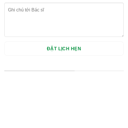
HỆ THỐNG CHI NHÁNH
Hà Nội: Thanh Xuân - Cầu Giấy
HCM : Quận 10
Lào Cai: 005 Cốc Lếu - Lào Cai
cskh.nhakhoavietsmile@gmail.com