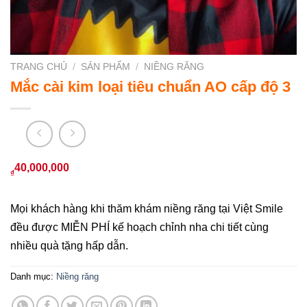
TRANG CHỦ
/
SẢN PHẨM
/
NIỀNG RĂNG
Mắc cài kim loại tiêu chuẩn AO cấp độ 3
40,000,000
₫
Mọi khách hàng khi thăm khám niềng răng tại Việt Smile
đều được MIỄN PHÍ kế hoạch chỉnh nha chi tiết cùng
nhiều quà tặng hấp dẫn.
Danh mục:
Niềng răng