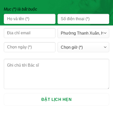
Mục (*) là bắt buộc