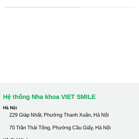
HỆ THỐNG CHI NHÁNH
Hà Nội: Thanh Xuân - Cầu Giấy
HCM : Quận 10
Lào Cai: 005 Cốc Lếu - Lào Cai
cskh.nhakhoavietsmile@gmail.com
Hotline Tư Vấn 24/7: 0796 111 888
Hệ thống Nha khoa VIET SMILE
Hà Nội
229 Giáp Nhất, Phường Thanh Xuân, Hà Nội
70 Trần Thái Tông, Phường Cầu Giấy, Hà Nội