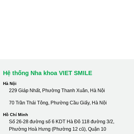
Hà Nội: Thanh Xuân - Cầu Giấy
HCM : Quận 10
Lào Cai: 005 Cốc Lếu - Lào Cai
cskh.nhakhoavietsmile@gmail.com
Hotline Tư Vấn 24/7: 0796 111 888
Hệ thống Nha khoa VIET SMILE
Hà Nội
229 Giáp Nhất, Phường Thanh Xuân, Hà Nội
70 Trần Thái Tông, Phường Cầu Giấy, Hà Nội
Hồ Chí Minh
Số 26-28 đường số 6 KDT Hà Đô 118 đường 3/2,
Phường Hoà Hưng (Phường 12 cũ), Quận 10