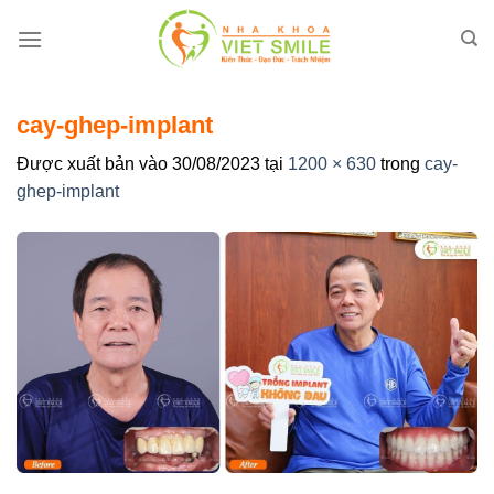
Bỏ
qua
nội
dung
cay-ghep-implant
Được xuất bản vào
30/08/2023
tại
1200 × 630
trong
cay-
ghep-implant