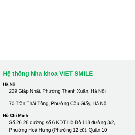
Hà Nội: Thanh Xuân - Cầu Giấy
HCM : Quận 10
Lào Cai: 005 Cốc Lếu - Lào Cai
cskh.nhakhoavietsmile@gmail.com
Hotline Tư Vấn 24/7: 0796 111 888
Hệ thống Nha khoa VIET SMILE
Hà Nội
229 Giáp Nhất, Phường Thanh Xuân, Hà Nội
70 Trần Thái Tông, Phường Cầu Giấy, Hà Nội
Hồ Chí Minh
Số 26-28 đường số 6 KDT Hà Đô 118 đường 3/2,
Phường Hoà Hưng (Phường 12 cũ), Quận 10