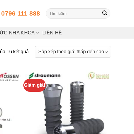
Tìm
:
0796 111 888
kiếm:
HỨC NHA KHOA
LIÊN HỆ
Đã
của 16 kết quả
sắp
xếp
theo
giá:
Giảm giá!
thấp
đến
cao