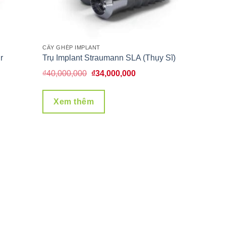
CẤY GHÉP IMPLANT
r
Trụ Implant Straumann SLA (Thụy Sĩ)
Giá
Giá
₫
40,000,000
₫
34,000,000
gốc
hiện
là:
tại
Xem thêm
₫40,000,000.
là:
000,000.
₫34,000,000.