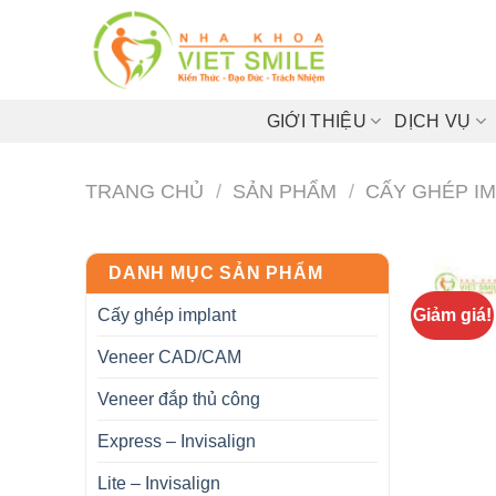
Bỏ
qua
nội
dung
GIỚI THIỆU
DỊCH VỤ
TRANG CHỦ
/
SẢN PHẨM
/
CẤY GHÉP I
DANH MỤC SẢN PHẨM
Cấy ghép implant
Giảm giá!
Veneer CAD/CAM
Veneer đắp thủ công
Express – Invisalign
Lite – Invisalign