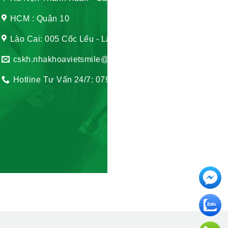
HCM : Quận 10
Lào Cai: 005 Cốc Lếu - Lào Cai
cskh.nhakhoavietsmile@gmail.com
Hotline Tư Vấn 24/7: 0796 111 888