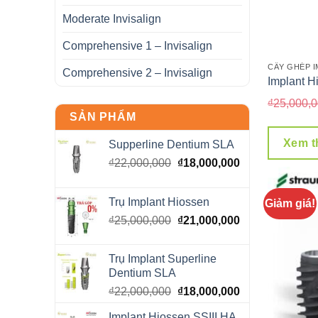
Moderate Invisalign
Comprehensive 1 – Invisalign
CẤY GHÉP 
Comprehensive 2 – Invisalign
Implant H
₫
25,000,
SẢN PHẨM
Xem 
Supperline Dentium SLA
Giá
Giá
₫
22,000,000
₫
18,000,000
gốc
hiện
là:
tại
Trụ Implant Hiossen
Giảm giá!
₫22,000,000.
là:
Giá
Giá
₫
25,000,000
₫
21,000,000
₫18,000,000.
gốc
hiện
là:
tại
Trụ Implant Superline
₫25,000,000.
là:
Dentium SLA
₫21,000,000.
Giá
Giá
₫
22,000,000
₫
18,000,000
gốc
hiện
Implant Hiossen SSIII HA