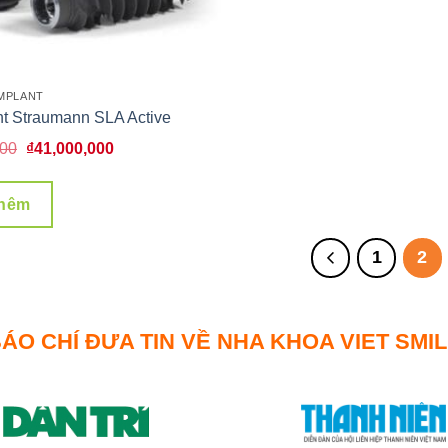
IMPLANT
nt Straumann SLA Active
Giá
Giá
000
₫
41,000,000
gốc
hiện
là:
tại
thêm
₫48,000,000.
là:
₫41,000,000.
1
2
ÁO CHÍ ĐƯA TIN VỀ NHA KHOA VIET SMI